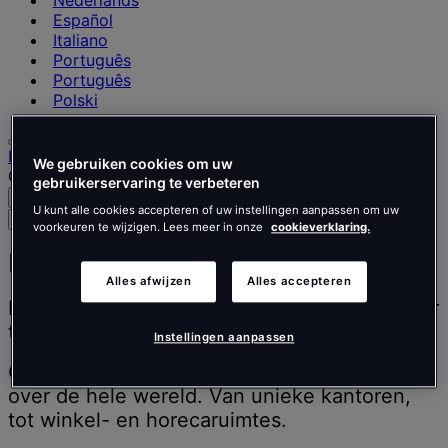
Nederlands
Español
Italiano
Português
Português
Polski
Homepage
We gebruiken cookies om uw
Onze werkzaamheden
gebruikerservaring te verbeteren
Zoeken
Menu
U kunt alle cookies accepteren of uw instellingen aanpassen om uw
Zoek
voorkeuren te wijzigen. Lees meer in onze
cookieverklaring.
naar
mensen,
Referenties
plaatsen,
Alles afwijzen
Alles accepteren
nieuws
Mensen inspireren om beter te denken, beter
en
te werken en beter te leven.
inzichten
Instellingen aanpassen
Ontdek onze design en build projecten van
over de hele wereld. Van unieke kantoren,
tot winkel- en horecaruimtes.