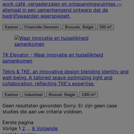
work café, vergaderzalen en ontspanningsruimtes —
allemaal in een samenhangend ontwerp dat de
bedrijfswaarden weerspiegelt.
Kantoor
Financiële Diensten
Brussels, België
500 m²
TK Elevator - Waar innovatie en huiselijkheid
samenkomen
Tétris & TKE, an innovative design blending identity and
well-being. A tailored space optimizing light and
collaboration, reflecting TKE's expertise.
Kantoor
Industrieel
Brussel, België
1300 m²
Geen resultaten gevonden
Sorry: Er zijn geen case
studies die aan uw criteria voldoen.
Posts
Eerste pagina
Vorige
1
2
…
8
Volgende
pagination