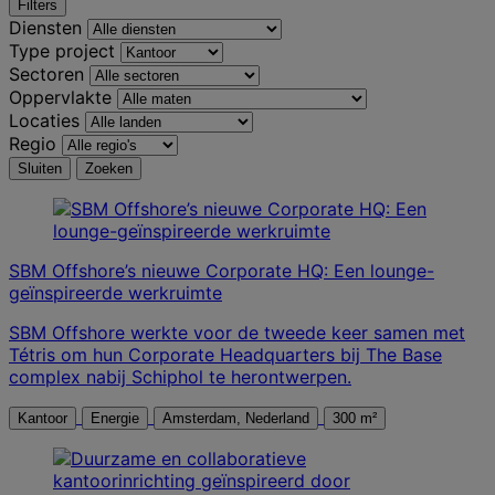
Filters
Diensten
Type project
Sectoren
Oppervlakte
Locaties
Regio
Sluiten
Zoeken
SBM Offshore’s nieuwe Corporate HQ: Een lounge-
geïnspireerde werkruimte
SBM Offshore werkte voor de tweede keer samen met
Tétris om hun Corporate Headquarters bij The Base
complex nabij Schiphol te herontwerpen.
Kantoor
Energie
Amsterdam, Nederland
300 m²