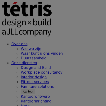
Over ons
Wie we zijn
Waar kunt u ons vinden
Duurzaamheid
Onze diensten
Design and Build
Workplace consultancy
Interior design
Fit-out services
Furniture solutions
Kantoor
Kantoorontwerp
Kantoorinrichting
Hotel