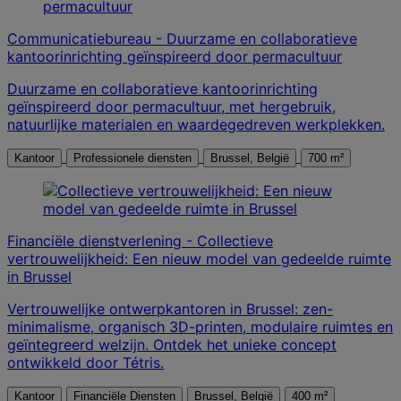
Communicatiebureau - Duurzame en collaboratieve
kantoorinrichting geïnspireerd door permacultuur
Duurzame en collaboratieve kantoorinrichting
geïnspireerd door permacultuur, met hergebruik,
natuurlijke materialen en waardegedreven werkplekken.
Kantoor
Professionele diensten
Brussel, België
700 m²
Financiële dienstverlening - Collectieve
vertrouwelijkheid: Een nieuw model van gedeelde ruimte
in Brussel
Vertrouwelijke ontwerpkantoren in Brussel: zen-
minimalisme, organisch 3D-printen, modulaire ruimtes en
geïntegreerd welzijn. Ontdek het unieke concept
ontwikkeld door Tétris.
Kantoor
Financiële Diensten
Brussel, België
400 m²