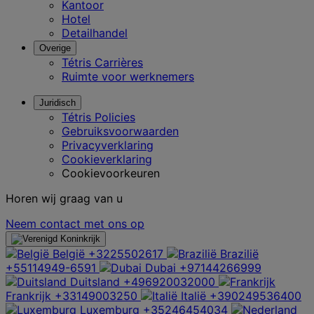
Kantoor
Hotel
Detailhandel
Overige
Tétris Carrières
Ruimte voor werknemers
Juridisch
Tétris Policies
Gebruiksvoorwaarden
Privacyverklaring
Cookieverklaring
Cookievoorkeuren
Horen wij graag van u
Neem contact met ons op
België
+3225502617
Brazilië
+55114949-6591
Dubai
+97144266999
Duitsland
+496920032000
Frankrijk
+33149003250
Italië
+390249536400
Luxemburg
+35246454034