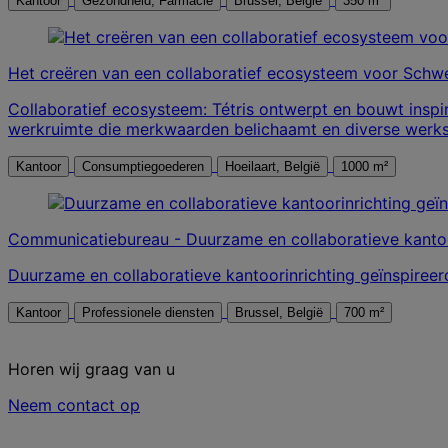
Kantoor
Gezondheid, Farmacie
Brussel, België
350 m²
Het creëren van een collaboratief ecosysteem voor Schw
Collaboratief ecosysteem: Tétris ontwerpt en bouwt inspi
werkruimte die merkwaarden belichaamt en diverse werkst
Kantoor
Consumptiegoederen
Hoeilaart, België
1000 m²
Communicatiebureau - Duurzame en collaboratieve kantoo
Duurzame en collaboratieve kantoorinrichting geïnspireer
Kantoor
Professionele diensten
Brussel, België
700 m²
Horen wij graag van u
Neem contact op
Neem contact met ons op