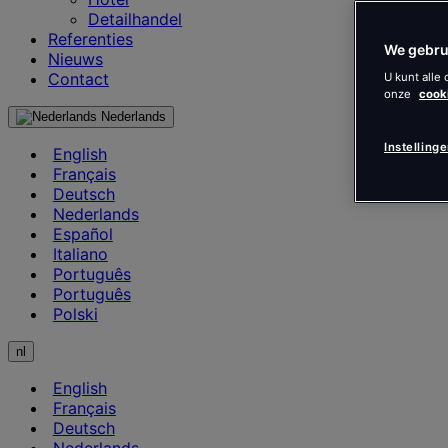
Detailhandel
Referenties
We gebru
Nieuws
Contact
U kunt alle
onze
cook
Nederlands
Instelling
English
Français
Deutsch
Nederlands
Español
Italiano
Português
Português
Polski
nl
English
Français
Deutsch