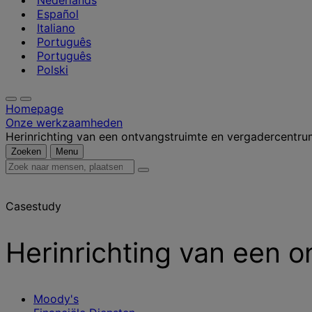
Nederlands
Español
Italiano
Português
Português
Polski
Homepage
Onze werkzaamheden
Herinrichting van een ontvangstruimte en vergadercentru
Zoeken
Menu
Zoek
naar
mensen,
Casestudy
plaatsen,
nieuws
en
Herinrichting van een 
inzichten
Moody's