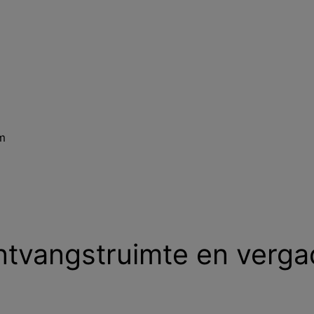
m
ontvangstruimte en verg