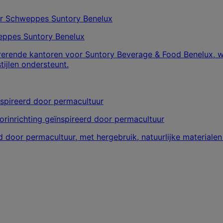
eppes Suntory Benelux
rerende kantoren voor Suntory Beverage & Food Benelux, wa
ijlen ondersteunt.
rinrichting geïnspireerd door permacultuur
d door permacultuur, met hergebruik, natuurlijke material