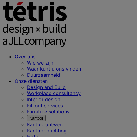
Over ons
Wie we zijn
Waar kunt u ons vinden
Duurzaamheid
Onze diensten
Design and Build
Workplace consultancy
Interior design
Fit-out services
Furniture solutions
Kantoor
Kantoorontwerp
Kantoorinrichting
Hotel