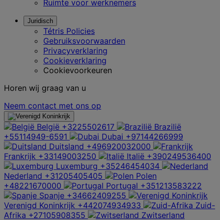
Ruimte voor werknemers
Juridisch
Tétris Policies
Gebruiksvoorwaarden
Privacyverklaring
Cookieverklaring
Cookievoorkeuren
Horen wij graag van u
Neem contact met ons op
België
+3225502617
Brazilië
+55114949-6591
Dubai
+97144266999
Duitsland
+496920032000
Frankrijk
+33149003250
Italië
+390249536400
Luxemburg
+35246454034
Nederland
+31205405405
Polen
+48221670000
Portugal
+351213583222
Spanje
+34662409255
Verenigd Koninkrijk
+442074934933
Zuid-
Afrika
+27105908355
Zwitserland