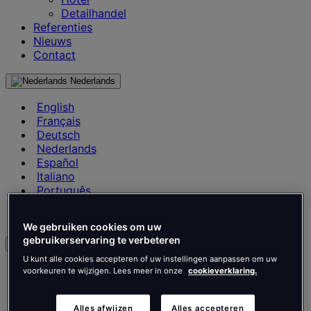
Detailhandel
Referenties
Nieuws
Contact
Nederlands
English
Français
Deutsch
Nederlands
Español
Italiano
Português
Português
Polski
We gebruiken cookies om uw
gebruikerservaring te verbeteren
nl
U kunt alle cookies accepteren of uw instellingen aanpassen om uw
English
voorkeuren te wijzigen. Lees meer in onze
cookieverklaring.
Français
Deutsch
Alles afwijzen
Alles accepteren