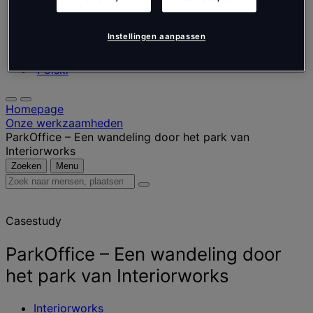
Nederlands
Español
Italiano
Instellingen aanpassen
Português
Português
Polski
Homepage
Onze werkzaamheden
ParkOffice – Een wandeling door het park van
Interiorworks
Zoeken
Menu
Zoek
naar
mensen,
Casestudy
plaatsen,
nieuws
en
ParkOffice – Een wandeling door
inzichten
het park van Interiorworks
Interiorworks