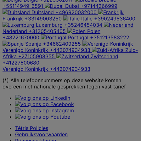
+55114949-6591
Dubai
+97144266999
Duitsland
+496920032000
Frankrijk
+33149003250
Italië
+390249536400
Luxemburg
+35246454034
Nederland
+31205405405
Polen
+48221670000
Portugal
+351213583222
Spanje
+34662409255
Verenigd Koninkrijk
+442074934933
Zuid-
Afrika
+27105908355
Zwitserland
+41227500680
Verenigd Koninkrijk
+442074934933
(*) Alle telefoonnummers op deze website komen
overeen met nationale gesprekken tegen vast tarief
Tétris Policies
Gebruiksvoorwaarden
Privacyverklaring