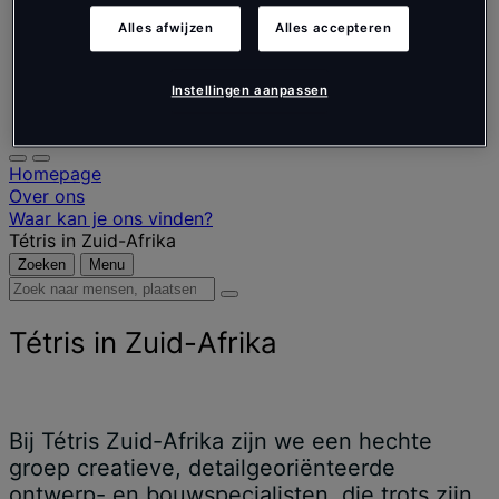
Nederlands
Español
Alles afwijzen
Alles accepteren
Italiano
Português
Português
Instellingen aanpassen
Polski
Homepage
Over ons
Waar kan je ons vinden?
Tétris in Zuid-Afrika
Zoeken
Menu
Zoek
naar
mensen,
Tétris in Zuid-Afrika
plaatsen,
nieuws
en
inzichten
Bij Tétris Zuid-Afrika zijn we een hechte
groep creatieve, detailgeoriënteerde
ontwerp- en bouwspecialisten, die trots zijn