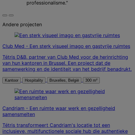
professionalisme."
Andere projecten
Club Med - Een sterk visueel imago en gastvrije ruimtes
Tétris D&B, partner van Club Med voor de herinrichting
van hun kantoren in Brussel. Een project dat de
samenwerking en de identiteit van het bedrijf benadrukt.
Kantoor
Hospitality
Bruxelles, België
300 m²
Candriam - Een ruimte waar werk en gezelligheid
samensmelten
Tétris transformeert Candriam's locatie tot een
inclusieve, multifunctionele sociale hub die authentieke