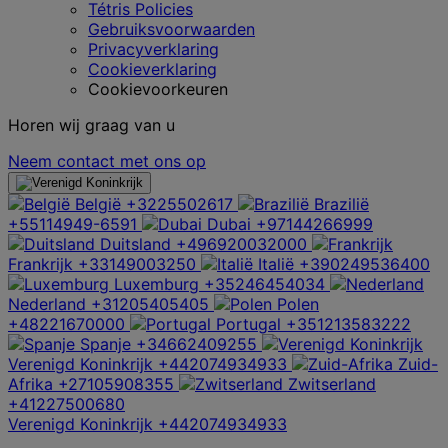
Tétris Policies
Gebruiksvoorwaarden
Privacyverklaring
Cookieverklaring
Cookievoorkeuren
Horen wij graag van u
Neem contact met ons op
België
+3225502617
Brazilië
+55114949-6591
Dubai
+97144266999
Duitsland
+496920032000
Frankrijk
+33149003250
Italië
+390249536400
Luxemburg
+35246454034
Nederland
+31205405405
Polen
+48221670000
Portugal
+351213583222
Spanje
+34662409255
Verenigd Koninkrijk
+442074934933
Zuid-
Afrika
+27105908355
Zwitserland
+41227500680
Verenigd Koninkrijk
+442074934933