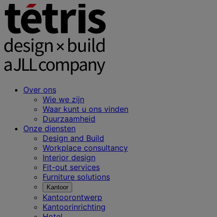
Over ons
Wie we zijn
Waar kunt u ons vinden
Duurzaamheid
Onze diensten
Design and Build
Workplace consultancy
Interior design
Fit-out services
Furniture solutions
Kantoor
Kantoorontwerp
Kantoorinrichting
Hotel