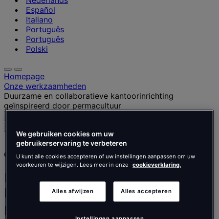
Nederlands
Español
Italiano
Português
Português
Polski
Homepage
Onze werkzaamheden
Duurzame en collaboratieve kantoorinrichting
geïnspireerd door permacultuur
Zoeken
Menu
Zoek
We gebruiken cookies om uw
naar
gebruikerservaring te verbeteren
mensen,
Casestudy
plaatsen,
U kunt alle cookies accepteren of uw instellingen aanpassen om uw
nieuws
voorkeuren te wijzigen. Lees meer in onze
cookieverklaring.
en
Duurzame en collaboratieve
inzichten
kantoorinrichting geïnspireerd door
Alles afwijzen
Alles accepteren
permacultuur
Instellingen aanpassen