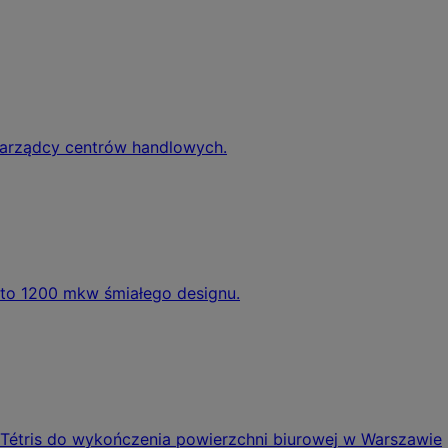
zarządcy centrów handlowych.
 to 1200 mkw śmiałego designu.
 Tétris do wykończenia powierzchni biurowej w Warszawie