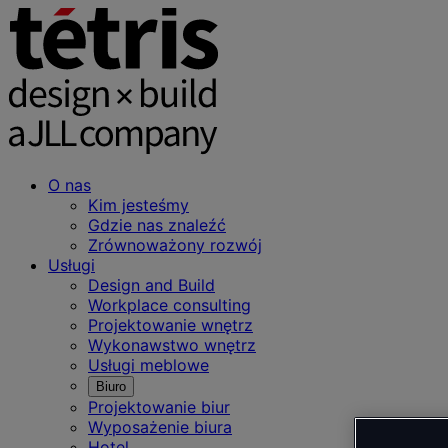
O nas
Kim jesteśmy
Gdzie nas znaleźć
Zrównoważony rozwój
Usługi
Design and Build
Workplace consulting
Projektowanie wnętrz
Wykonawstwo wnętrz
Usługi meblowe
Biuro
Projektowanie biur
Wyposażenie biura
Hotel