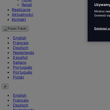
Retail
Używamy 
Realizacje
Możesz zaak
Aktualności
Dowiedź się
Kontakt
Polski
Dostosuj 
English
Français
Deutsch
Nederlands
Español
Italiano
Português
Português
Polski
pl
English
Français
Deutsch