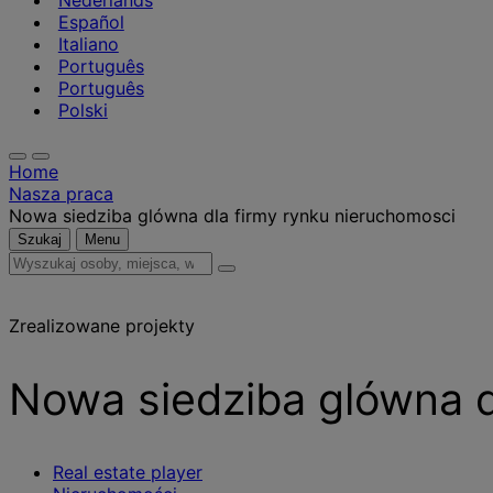
Nederlands
Español
Italiano
Português
Português
Polski
Home
Nasza praca
Nowa siedziba glówna dla firmy rynku nieruchomosci
Szukaj
Menu
Wyszukaj
osoby,
miejsca,
Zrealizowane projekty
wiadomości
i
informacje
Nowa siedziba glówna d
Real estate player