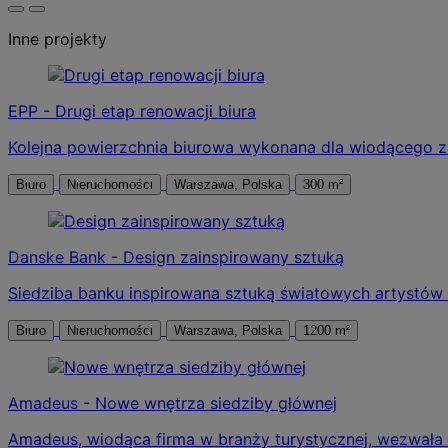
Inne projekty
EPP - Drugi etap renowacji biura
Kolejna powierzchnia biurowa wykonana dla wiodącego 
Biuro
Nieruchomości
Warszawa, Polska
300 m²
Danske Bank - Design zainspirowany sztuką
Siedziba banku inspirowana sztuką światowych artystów
Biuro
Nieruchomości
Warszawa, Polska
1200 m²
Amadeus - Nowe wnętrza siedziby głównej
Amadeus, wiodąca firma w branży turystycznej, wezwała