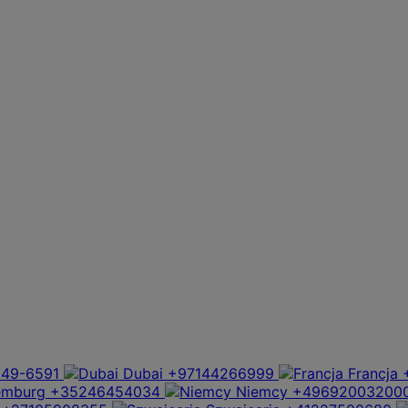
949-6591
Dubai
+97144266999
Francja
emburg
+35246454034
Niemcy
+49692003200