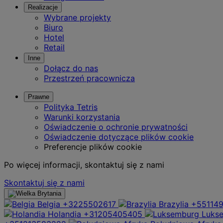
Realizacje
Wybrane projekty
Biuro
Hotel
Retail
Inne
Dołącz do nas
Przestrzeń pracownicza
Prawne
Polityka Tetris
Warunki korzystania
Oświadczenie o ochronie prywatności
Oświadczenie dotyczące plików cookie
Preferencje plików cookie
Po więcej informacji, skontaktuj się z nami
Skontaktuj się z nami
Belgia
+3225502617
Brazylia
+55114
Holandia
+31205405405
Luks