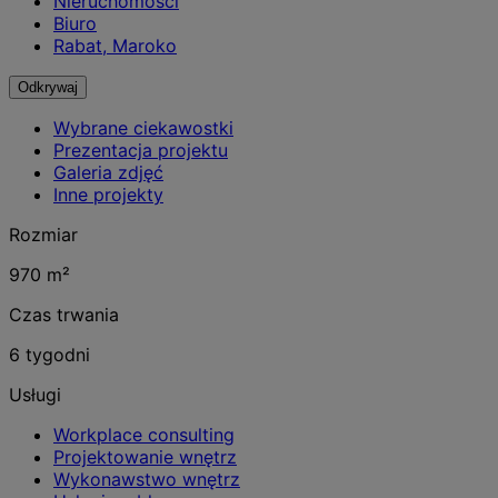
Nieruchomości
Biuro
Rabat, Maroko
Odkrywaj
Wybrane ciekawostki
Prezentacja projektu
Galeria zdjęć
Inne projekty
Rozmiar
970 m²
Czas trwania
6 tygodni
Usługi
Workplace consulting
Projektowanie wnętrz
Wykonawstwo wnętrz