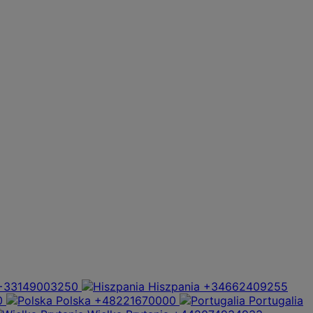
+33149003250
Hiszpania
+34662409255
0
Polska
+48221670000
Portugalia