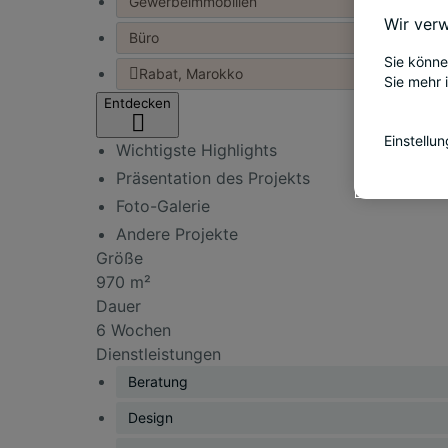
Gewerbeimmobilien
Wir verw
Büro
Sie könne
Rabat, Marokko
Sie mehr 
Entdecken
Einstellu
Wichtigste Highlights
Präsentation des Projekts
Foto-Galerie
Andere Projekte
Größe
970 m²
Dauer
6 Wochen
Dienstleistungen
Beratung
Design