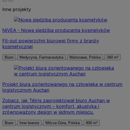
Inne projekty
NIVEA - Nowa siedziba producenta kosmetyków
Fit-out powierzchni biurowej firmy z branży
kosmetycznej
Biuro
Medycyna, Farmaceutyka
Warszawa, Polska
340 m²
Projekt biura zorientowanego na człowieka w centrum
logistycznym Auchan
Zobacz, jak Tétris zaprojektował biuro Auchan w
centrum logistycznym – komfort, akustyka i
zrównoważony design w jednym miejscu.
Biuro
Inne branże
Wilcza Góra, Polska
800 m²