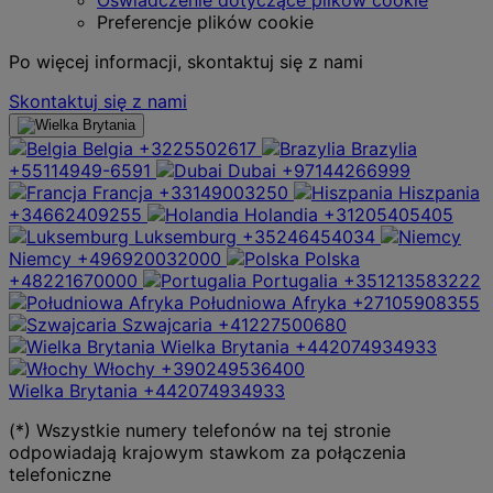
Preferencje plików cookie
Po więcej informacji, skontaktuj się z nami
Skontaktuj się z nami
Belgia
+3225502617
Brazylia
+55114949-6591
Dubai
+97144266999
Francja
+33149003250
Hiszpania
+34662409255
Holandia
+31205405405
Luksemburg
+35246454034
Niemcy
+496920032000
Polska
+48221670000
Portugalia
+351213583222
Południowa Afryka
+27105908355
Szwajcaria
+41227500680
Wielka Brytania
+442074934933
Włochy
+390249536400
Wielka Brytania
+442074934933
(*) Wszystkie numery telefonów na tej stronie
odpowiadają krajowym stawkom za połączenia
telefoniczne