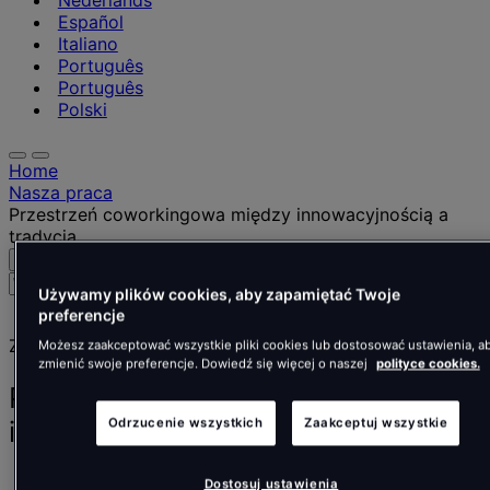
Nederlands
Español
Italiano
Português
Português
Polski
Home
Nasza praca
Przestrzeń coworkingowa między innowacyjnością a
tradycją
Szukaj
Menu
Wyszukaj
Używamy plików cookies, aby zapamiętać Twoje
osoby,
preferencje
miejsca,
Zrealizowane projekty
wiadomości
Możesz zaakceptować wszystkie pliki cookies lub dostosować ustawienia, a
zmienić swoje preferencje. Dowiedź się więcej o naszej
polityce cookies.
i
informacje
Przestrzeń coworkingowa między
innowacyjnością a tradycją
Odrzucenie wszystkich
Zaakceptuj wszystkie
Spaces
Dostosuj ustawienia