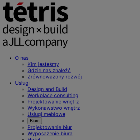
O nas
Kim jesteśmy
Gdzie nas znaleźć
Zrównoważony rozwój
Usługi
Design and Build
Workplace consulting
Projektowanie wnętrz
Wykonawstwo wnętrz
Usługi meblowe
Biuro
Projektowanie biur
Wyposażenie biura
Hotel