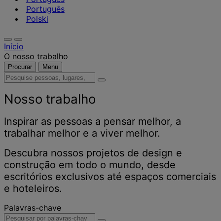
Português
Polski
Início
O nosso trabalho
Procurar
Menu
Pesquise
pessoas,
lugares,
Nosso trabalho
notícias
e
Inspirar as pessoas a pensar melhor, a
insights
trabalhar melhor e a viver melhor.
Descubra nossos projetos de design e
construção em todo o mundo, desde
escritórios exclusivos até espaços comerciais
e hoteleiros.
Palavras-chave