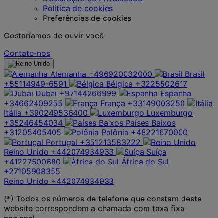
Política de cookies
Preferências de cookies
Gostaríamos de ouvir você
Contate-nos
Alemanha
+496920032000
Brasil
+55114949-6591
Bélgica
+3225502617
Dubai
+97144266999
Espanha
+34662409255
França
+33149003250
Itália
+390249536400
Luxemburgo
+35246454034
Países Baixos
+31205405405
Polônia
+48221670000
Portugal
+351213583222
Reino Unido
+442074934933
Suíça
+41227500680
África do Sul
+27105908355
Reino Unido
+442074934933
(*) Todos os números de telefone que constam deste
website correspondem a chamada com taxa fixa
nacional.