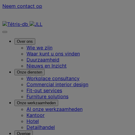
Neem contact op
Neem contact met ons op
Over ons
Wie we zijn
Waar kunt u ons vinden
Duurzaamheid
Nieuws en Inzicht
Onze diensten
Workplace consultancy
Commercial interior design
Fit-out services
Furniture solutions
Onze werkzaamheden
Al onze werkzaamheden
Kantoor
Hotel
Detailhandel
Overige