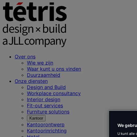
Over ons
Wie we zijn
Waar kunt u ons vinden
Duurzaamheid
Onze diensten
Design and Build
Workplace consultancy
Interior design
Fit-out services
Furniture solutions
Kantoor
Kantoorontwerp
We gebru
Kantoorinrichting
U kunt alle
Hotel