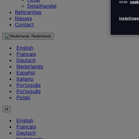
onze
cook
Detailhandel
Referenties
Nieuws
Instelling
Contact
Nederlands
English
Français
Deutsch
Nederlands
Español
Italiano
Português
Português
Polski
nl
English
Français
Deutsch