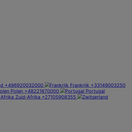
nd
+496920032000
Frankrijk
+33149003250
Polen
+48221670000
Portugal
Zuid-Afrika
+27105908355