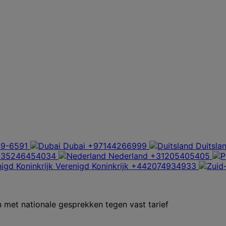
9-6591
Dubai
+97144266999
Duitsla
+35246454034
Nederland
+31205405405
Verenigd Koninkrijk
+442074934933
met nationale gesprekken tegen vast tarief