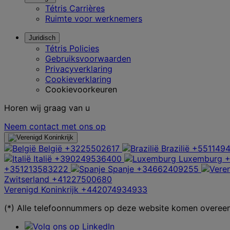
Tétris Carrières
Ruimte voor werknemers
Juridisch
Tétris Policies
Gebruiksvoorwaarden
Privacyverklaring
Cookieverklaring
Cookievoorkeuren
Horen wij graag van u
Neem contact met ons op
België
+3225502617
Brazilië
+5511494
Italië
+390249536400
Luxemburg
+351213583222
Spanje
+34662409255
Zwitserland
+41227500680
Verenigd Koninkrijk
+442074934933
(*) Alle telefoonnummers op deze website komen overeen 