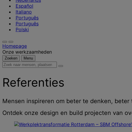
Nederlands
Español
Italiano
Português
Português
Polski
Homepage
Onze werkzaamheden
Zoeken
Menu
Zoek
naar
mensen,
Referenties
plaatsen,
nieuws
en
inzichten
Mensen inspireren om beter te denken, beter 
Ontdek onze design en build projecten van ove