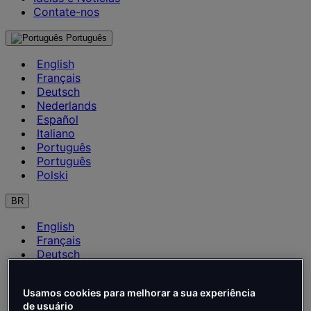
Contate-nos
Português
English
Français
Deutsch
Nederlands
Español
Italiano
Português
Português
Polski
BR
English
Français
Deutsch
Nederlands
Español
Usamos cookies para melhorar a sua experiência
Italiano
de usuário
Português