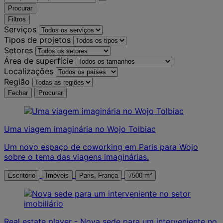
Procurar
Filtros
Serviços
Tipos de projetos
Setores
Área de superfície
Localizações
Região
Fechar
Procurar
Uma viagem imaginária no Wojo Tolbiac
Um novo espaço de coworking em Paris para Wojo
sobre o tema das viagens imaginárias.
Escritório
Imóveis
Paris, França
7500 m²
Real estate player - Nova sede para um interveniente no