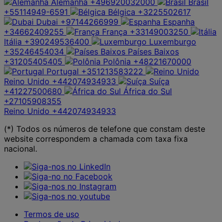
Alemanha
+496920032000
Brasil
+55114949-6591
Bélgica
+3225502617
Dubai
+97144266999
Espanha
+34662409255
França
+33149003250
Itália
+390249536400
Luxemburgo
+35246454034
Países Baixos
+31205405405
Polônia
+48221670000
Portugal
+351213583222
Reino Unido
+442074934933
Suíça
+41227500680
África do Sul
+27105908355
Reino Unido
+442074934933
(*) Todos os números de telefone que constam deste
website correspondem a chamada com taxa fixa
nacional.
Termos de uso