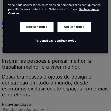
Português
Você pode aceitar todos os cookies ou personalizar as configurações
Polski
para alterar suas preferências. Saiba mais em nossa
Declaração de
Cookies.
Início
Rejeitar todos
Aceitar todos
O nosso trabalho
Procurar
Menu
Pesquise
Personalizar configurações
pessoas,
lugares,
Nosso trabalho
notícias
e
Inspirar as pessoas a pensar melhor, a
insights
trabalhar melhor e a viver melhor.
Descubra nossos projetos de design e
construção em todo o mundo, desde
escritórios exclusivos até espaços comerciais
e hoteleiros.
Palavras-chave