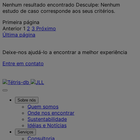
Nenhum resultado encontrado
Desculpe: Nenhum
estudo de caso corresponde aos seus critérios.
Posts
Primeira página
Anterior
1
2
3
Próximo
pagination
Última página
Deixe-nos ajudá-lo a encontrar a melhor experiência
Entre em contato
Contate-nos
Sobre nós
Quem somos
Onde nos encontrar
Sustentabilidade
Idéias e Notícias
Serviços
Consultoria