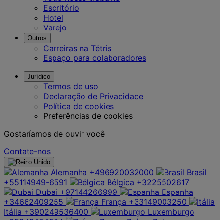
Escritório
Hotel
Varejo
Outros
Carreiras na Tétris
Espaço para colaboradores
Jurídico
Termos de uso
Declaração de Privacidade
Política de cookies
Preferências de cookies
Gostaríamos de ouvir você
Contate-nos
Alemanha
+496920032000
Brasil
+55114949-6591
Bélgica
+3225502617
Dubai
+97144266999
Espanha
+34662409255
França
+33149003250
Itália
+390249536400
Luxemburgo