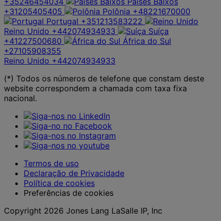
+35246454034
Países Baixos
+31205405405
Polônia
+48221670000
Portugal
+351213583222
Reino Unido
+442074934933
Suíça
+41227500680
África do Sul
+27105908355
Reino Unido
+442074934933
(*) Todos os números de telefone que constam deste
website correspondem a chamada com taxa fixa
nacional.
Termos de uso
Declaração de Privacidade
Política de cookies
Preferências de cookies
Copyright 2026 Jones Lang LaSalle IP, Inc