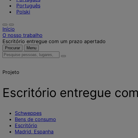
Português
Polski
Início
O nosso trabalho
Escritório entregue com um prazo apertado
Procurar
Menu
Pesquise
pessoas,
lugares,
Projeto
notícias
e
insights
Escritório entregue co
Schweppes
Bens de consumo
Escritório
Madrid, Espanha