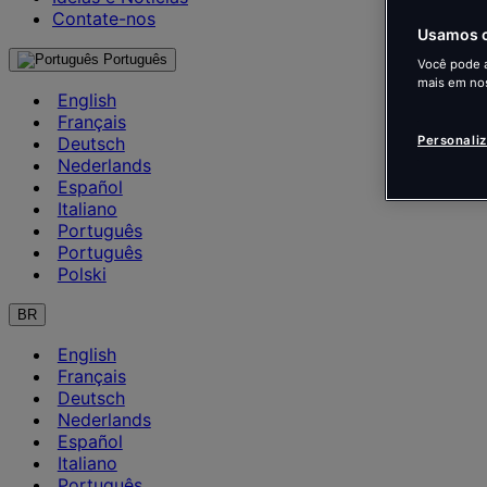
Contate-nos
Usamos c
Português
Você pode a
mais em no
English
Français
Personali
Deutsch
Nederlands
Español
Italiano
Português
Português
Polski
BR
English
Français
Deutsch
Nederlands
Español
Italiano
Português