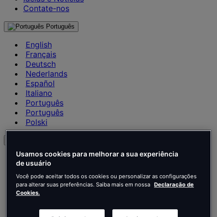
Contate-nos
Português
English
Français
Deutsch
Nederlands
Español
Italiano
Português
Português
Polski
BR
Usamos cookies para melhorar a sua experiência
English
de usuário
Français
Deutsch
Você pode aceitar todos os cookies ou personalizar as configurações
para alterar suas preferências. Saiba mais em nossa
Declaração de
Nederlands
Cookies.
Español
Italiano
Português