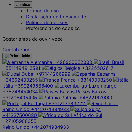
Jurídico
Termos de uso
Declaração de Privacidade
Política de cookies
Preferências de cookies
Gostaríamos de ouvir você
Contate-nos
Alemanha
+496920032000
Brasil
+55114949-6591
Bélgica
+3225502617
Dubai
+97144266999
Espanha
+34662409255
França
+33149003250
Itália
+390249536400
Luxemburgo
+35246454034
Países Baixos
+31205405405
Polônia
+48221670000
Portugal
+351213583222
Reino Unido
+442074934933
Suíça
+41227500680
África do Sul
+27105908355
Reino Unido
+442074934933