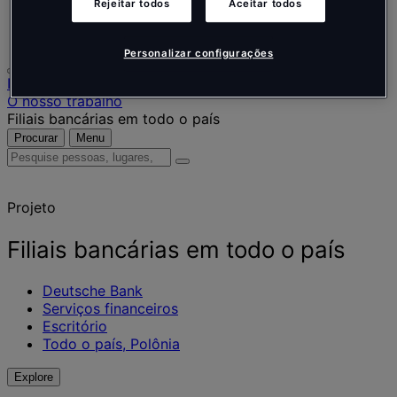
Rejeitar todos
Aceitar todos
Português
Polski
Personalizar configurações
Início
O nosso trabalho
Filiais bancárias em todo o país
Procurar
Menu
Pesquise
pessoas,
lugares,
Projeto
notícias
e
insights
Filiais bancárias em todo o país
Deutsche Bank
Serviços financeiros
Escritório
Todo o país, Polônia
Explore