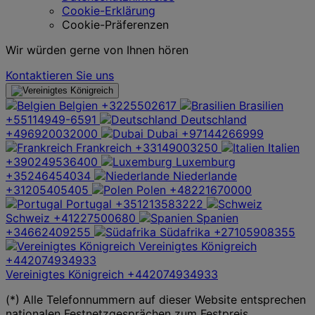
Cookie-Erklärung
Cookie-Präferenzen
Wir würden gerne von Ihnen hören
Kontaktieren Sie uns
Belgien
+3225502617
Brasilien
+55114949-6591
Deutschland
+496920032000
Dubai
+97144266999
Frankreich
+33149003250
Italien
+390249536400
Luxemburg
+35246454034
Niederlande
+31205405405
Polen
+48221670000
Portugal
+351213583222
Schweiz
+41227500680
Spanien
+34662409255
Südafrika
+27105908355
Vereinigtes Königreich
+442074934933
Vereinigtes Königreich
+442074934933
(*) Alle Telefonnummern auf dieser Website entsprechen
nationalen Festnetzgesprächen zum Festpreis.