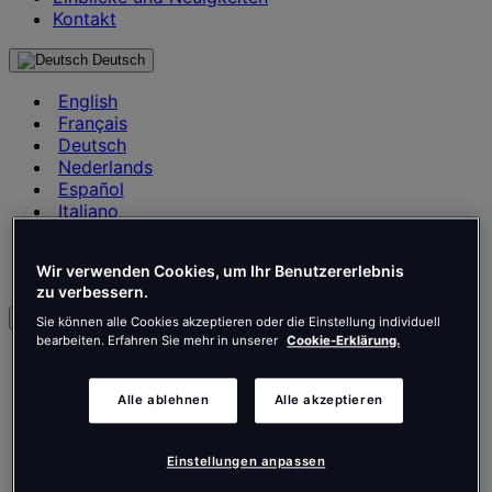
Kontakt
Deutsch
English
Français
Deutsch
Nederlands
Español
Italiano
Português
Português
Wir verwenden Cookies, um Ihr Benutzererlebnis
Polski
zu verbessern.
de
Sie können alle Cookies akzeptieren oder die Einstellung individuell
bearbeiten. Erfahren Sie mehr in unserer
Cookie-Erklärung.
English
Français
Deutsch
Alle ablehnen
Alle akzeptieren
Nederlands
Español
Einstellungen anpassen
Italiano
Português