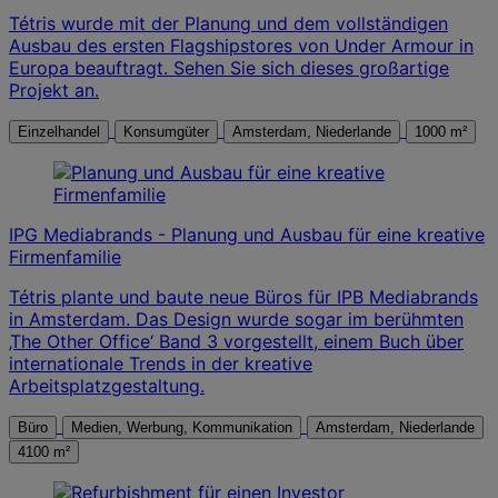
Tétris wurde mit der Planung und dem vollständigen
Ausbau des ersten Flagshipstores von Under Armour in
Europa beauftragt. Sehen Sie sich dieses großartige
Projekt an.
Einzelhandel
Konsumgüter
Amsterdam, Niederlande
1000 m²
IPG Mediabrands - Planung und Ausbau für eine kreative
Firmenfamilie
Tétris plante und baute neue Büros für IPB Mediabrands
in Amsterdam. Das Design wurde sogar im berühmten
‚The Other Office‘ Band 3 vorgestellt, einem Buch über
internationale Trends in der kreative
Arbeitsplatzgestaltung.
Büro
Medien, Werbung, Kommunikation
Amsterdam, Niederlande
4100 m²