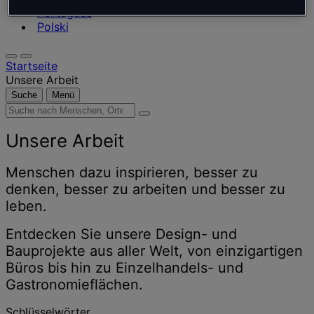
Português
Polski
Startseite
Unsere Arbeit
Suche
Menü
Suche
nach
Menschen,
Unsere Arbeit
Orten,
Nachrichten
Menschen dazu inspirieren, besser zu
und
denken, besser zu arbeiten und besser zu
Erkenntnissen
leben.
Entdecken Sie unsere Design- und
Bauprojekte aus aller Welt, von einzigartigen
Büros bis hin zu Einzelhandels- und
Gastronomieflächen.
Schlüsselwörter