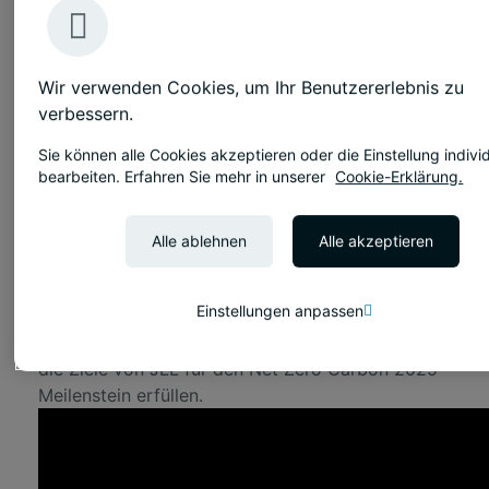
Bauen
Herausforderung
Wir verwenden Cookies, um Ihr Benutzererlebnis zu
JLL strebte einen kollaborativen, nachhaltigen,
verbessern.
integrativen, gesundheitsorientierten, technisch
Sie können alle Cookies akzeptieren oder die Einstellung individ
intelligenten, energieeffizienten und flexiblen
bearbeiten. Erfahren Sie mehr in unserer
Cookie-Erklärung.
Arbeitsplatz an (Ziel: WELL Platin, SKA Gold,
BREEAM Excellent). Die Grundsätze der
Kreislaufwirtschaft, die Reduzierung des
Alle ablehnen
Alle akzeptieren
gebundenen Kohlenstoffs und das Wohlbefinden
waren entscheidend.
Einstellungen anpassen
Das Projekt sollte sowohl für die Mitarbeiter als
auch für die Kunden von JLL ein Vorbild sein und
die Ziele von JLL für den Net Zero Carbon 2025
Meilenstein erfüllen.