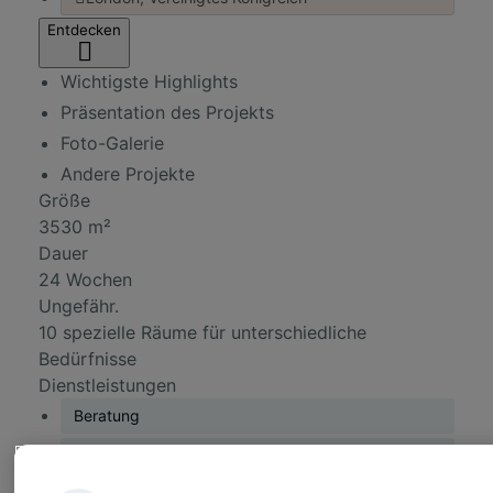
Entdecken
Wichtigste Highlights
Präsentation des Projekts
Foto-Galerie
Andere Projekte
Größe
3530 m²
Dauer
24 Wochen
Ungefähr.
10 spezielle Räume für unterschiedliche
Bedürfnisse
Dienstleistungen
Beratung
Design