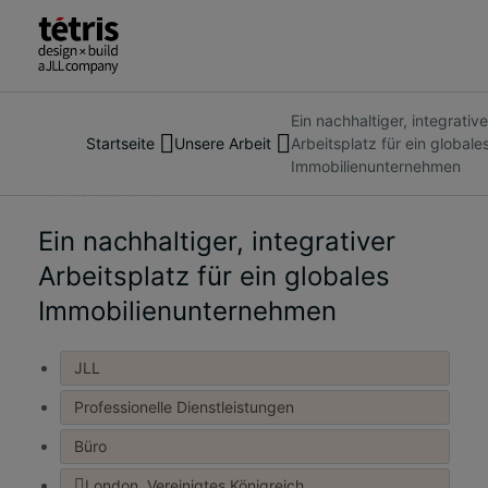
Ein nachhaltiger, integrative
Suche
Über uns
Startseite
Unsere Arbeit
Arbeitsplatz für ein globale
nach
Dienstleistungen
Immobilienunternehmen
Menschen,
Unsere Arbeit
Kundenbericht
Orten,
Einblicke und Neuigkeiten
Nachrichten
Ein nachhaltiger, integrativer
Kontakt
und
Arbeitsplatz für ein globales
Erkenntnissen
Immobilienunternehmen
JLL
Professionelle Dienstleistungen
Büro
London, Vereinigtes Königreich