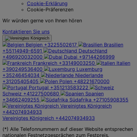
Cookie-Erklärung
Cookie-Präferenzen
Wir würden gerne von Ihnen hören
Kontaktieren Sie uns
Belgien
+3225502617
Brasilien
+55114949-6591
Deutschland
+496920032000
Dubai
+97144266999
Frankreich
+33149003250
Italien
+390249536400
Luxemburg
+35246454034
Niederlande
+31205405405
Polen
+48221670000
Portugal
+351213583222
Schweiz
+41227500680
Spanien
+34662409255
Südafrika
+27105908355
Vereinigtes Königreich
+442074934933
Vereinigtes Königreich
+442074934933
(*) Alle Telefonnummern auf dieser Website entsprechen
nationalen Festnetzgesprächen zum Festpreis.