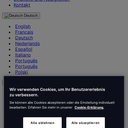
Kontakt
Deutsch
English
Français
Deutsch
Nederlands
Español
Italiano
Português
Português
Polski
de
Wir verwenden Cookies, um Ihr Benutzererlebnis
English
zu verbessern.
Français
Sie können alle Cookies akzeptieren oder die Einstellung individuell
Deutsch
bearbeiten. Erfahren Sie mehr in unserer
Cookie-Erklärung.
Nederlands
Español
Italiano
Alle ablehnen
Alle akzeptieren
Português