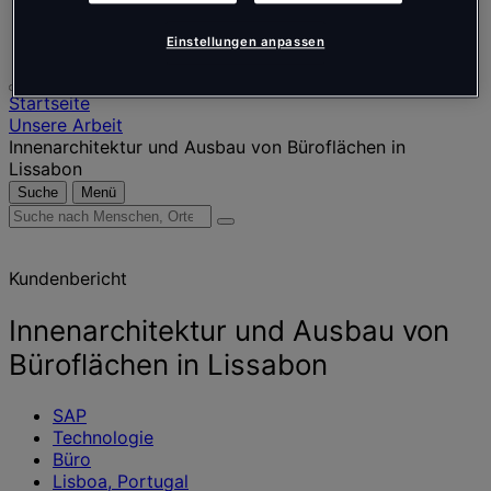
Português
Polski
Einstellungen anpassen
Startseite
Unsere Arbeit
Innenarchitektur und Ausbau von Büroflächen in
Lissabon
Suche
Menü
Suche
nach
Menschen,
Kundenbericht
Orten,
Nachrichten
und
Innenarchitektur und Ausbau von
Erkenntnissen
Büroflächen in Lissabon
SAP
Technologie
Büro
Lisboa, Portugal