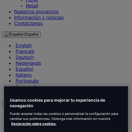
Retail
Nuestros proyectos
Información y noticias
Contáctanos
Español
English
Français
Deutsch
Nederlands
Español
Italiano
Português
Português
Polski
Usamos cookies para mejorar tu experiencia de
es
navegación
English
Puede aceptar todas las cookies o personalizar la configuración para
cambiar sus preferencias. Obtenga más información en nuestra
Français
Declaración sobre cookies.
Deutsch