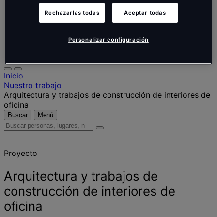
Nederlands
Español
Rechazarlas todas
Aceptar todas
Italiano
Português
Português
Personalizar configuración
Polski
Inicio
Nuestro trabajo
Arquitectura y trabajos de construcción de interiores de
oficina
Buscar
Menú
Buscar
personas,
lugares,
Proyecto
noticias
y
opiniones
Arquitectura y trabajos de
construcción de interiores de
oficina