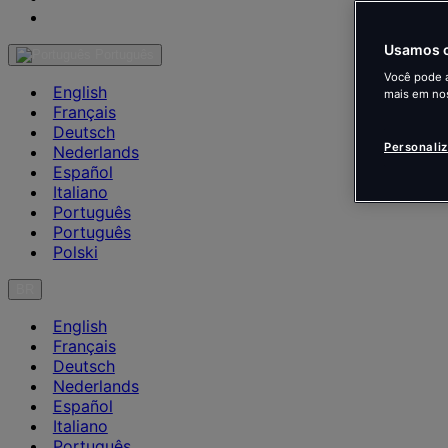
Contate-nos
Usamos c
Português
Você pode a
English
mais em no
Français
Deutsch
Personali
Nederlands
Español
Italiano
Português
Português
Polski
BR
English
Français
Deutsch
Nederlands
Español
Italiano
Português