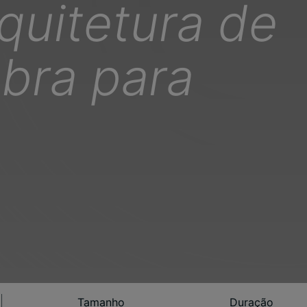
quitetura de
obra para
Tamanho
Duração