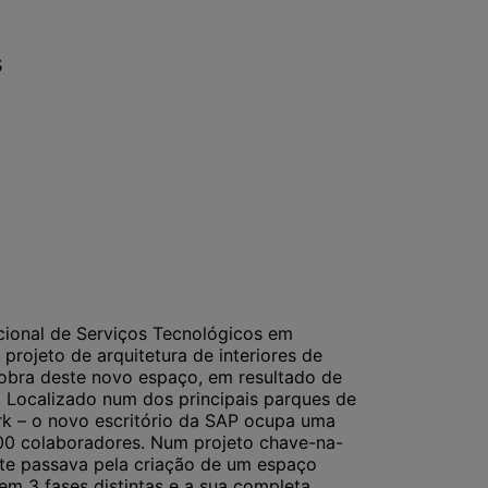
s
cional de Serviços Tecnológicos em
projeto de arquitetura de interiores de
 obra deste novo espaço, em resultado de
 Localizado num dos principais parques de
rk – o novo escritório da SAP ocupa uma
100 colaboradores. Num projeto chave-na-
nte passava pela criação de um espaço
em 3 fases distintas e a sua completa