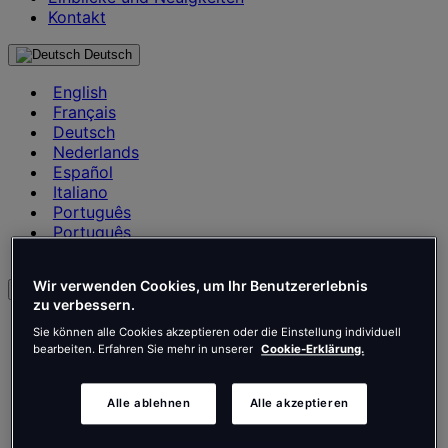
Kontakt
Deutsch
English
Français
Deutsch
Nederlands
Español
Italiano
Português
Português
Polski
Wir verwenden Cookies, um Ihr Benutzererlebnis
de
zu verbessern.
English
Sie können alle Cookies akzeptieren oder die Einstellung individuell
Français
bearbeiten. Erfahren Sie mehr in unserer
Cookie-Erklärung.
Deutsch
Nederlands
Español
Alle ablehnen
Alle akzeptieren
Italiano
Português