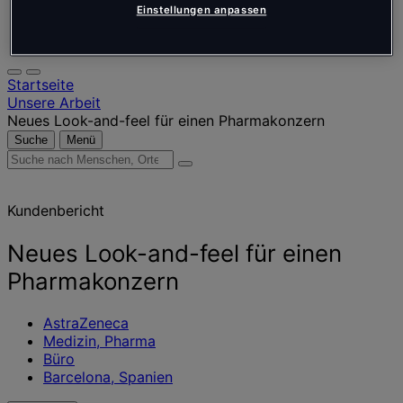
Einstellungen anpassen
Português
Polski
Startseite
Unsere Arbeit
Neues Look-and-feel für einen Pharmakonzern
Suche
Menü
Suche
nach
Menschen,
Kundenbericht
Orten,
Nachrichten
und
Neues Look-and-feel für einen
Erkenntnissen
Pharmakonzern
AstraZeneca
Medizin, Pharma
Büro
Barcelona, Spanien