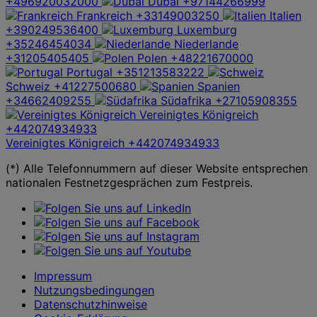
+496920032000
Dubai
+97144266999
Frankreich
+33149003250
Italien
+390249536400
Luxemburg
+35246454034
Niederlande
+31205405405
Polen
+48221670000
Portugal
+351213583222
Schweiz
+41227500680
Spanien
+34662409255
Südafrika
+27105908355
Vereinigtes Königreich
+442074934933
Vereinigtes Königreich
+442074934933
(*) Alle Telefonnummern auf dieser Website entsprechen
nationalen Festnetzgesprächen zum Festpreis.
Impressum
Nutzungsbedingungen
Datenschutzhinweise