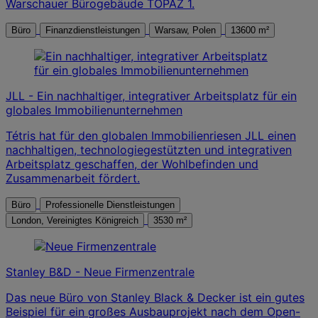
Warschauer Bürogebäude TOPAZ 1.
Büro
Finanzdienstleistungen
Warsaw, Polen
13600 m²
JLL - Ein nachhaltiger, integrativer Arbeitsplatz für ein
globales Immobilienunternehmen
Tétris hat für den globalen Immobilienriesen JLL einen
nachhaltigen, technologiegestützten und integrativen
Arbeitsplatz geschaffen, der Wohlbefinden und
Zusammenarbeit fördert.
Büro
Professionelle Dienstleistungen
London, Vereinigtes Königreich
3530 m²
Stanley B&D - Neue Firmenzentrale
Das neue Büro von Stanley Black & Decker ist ein gutes
Beispiel für ein großes Ausbauprojekt nach dem Open-