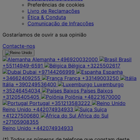
Preferências de cookies
Livro de Reclamações
Ética & Conduta
Comunicação de Infracções
Gostaríamos de ouvir a sua opinião
Contacte-nos
Alemanha
+496920032000
Brasil
+55114949-6591
Bélgica
+3225502617
Dubai
+97144266999
Espanha
+34662409255
França
+33149003250
Itália
+390249536400
Luxemburgo
+35246454034
Países Baixos
+31205405405
Polônia
+48221670000
Portugal
+351213583222
Reino Unido
+442074934933
Suiça
+41227500680
África do Sul
+27105908355
Reino Unido
+442074934933
(*) Todos os números de telefone que constam deste