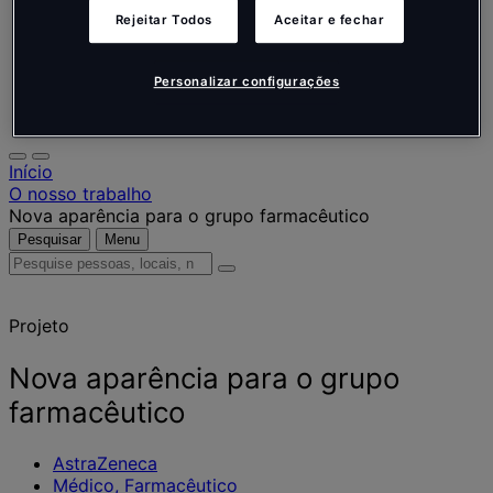
Nederlands
Español
Rejeitar Todos
Aceitar e fechar
Italiano
Português
Personalizar configurações
Português
Polski
Início
O nosso trabalho
Nova aparência para o grupo farmacêutico
Pesquisar
Menu
Pesquise
pessoas,
locais,
Projeto
notícias
e
informações
Nova aparência para o grupo
farmacêutico
AstraZeneca
Médico, Farmacêutico