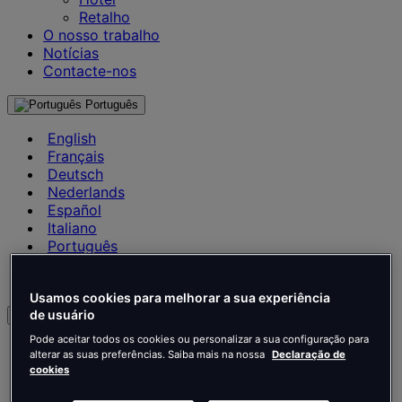
Retalho
O nosso trabalho
Notícias
Contacte-nos
Português
English
Français
Deutsch
Nederlands
Español
Italiano
Português
Português
Polski
Usamos cookies para melhorar a sua experiência
de usuário
pt
Pode aceitar todos os cookies ou personalizar a sua configuração para
English
alterar as suas preferências. Saiba mais na nossa
Declaração de
Français
cookies
Deutsch