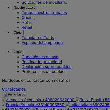
Soluciones de mobiliario
Nuestro trabajo
Todos nuestros trabajos
Oficina
Hotel
Retail
Otros
Trabajar en Tétris
Espacio del empleado
Legal
Condiciones de uso
Política de privacidad
Declaración sobre cookies
Preferencias de cookies
No dudes en contactar con nosotros
Contáctanos
Alemania
+496920032000
Brasil
+55
Francia
+33149003250
Italia
+3902495
+48221670000
Portugal
+351213583222