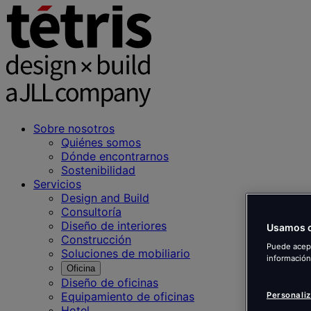
Sobre nosotros
Quiénes somos
Dónde encontrarnos
Sostenibilidad
Servicios
Design and Build
Consultoría
Diseño de interiores
Usamos c
Construcción
Puede acept
Soluciones de mobiliario
información
Oficina
Diseño de oficinas
Equipamiento de oficinas
Personaliz
Hotel