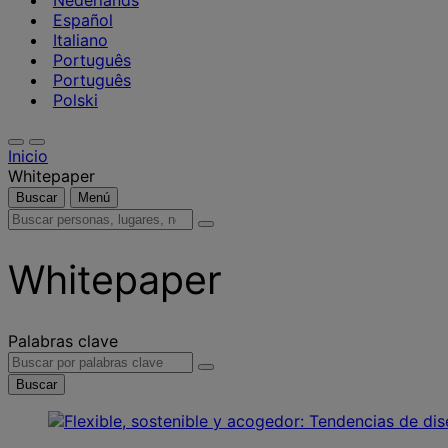
Nederlands
Español
Italiano
Português
Português
Polski
Inicio
Whitepaper
Buscar
Menú
Buscar
personas,
lugares,
Whitepaper
noticias
y
opiniones
Palabras clave
Buscar