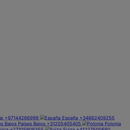
ai
+97144266999
España
+34662409255
Países Bajos
+31205405405
Polonia
rica
+27105908355
Suiza
+41227500680