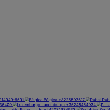
114949-6591
Bélgica
+3225502617
Dub
36400
Luxemburgo
+35246454034
Reino Unido
+442074934933
Sudáf