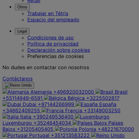
Retail
Otros
Trabajar en Tétris
Espacio del empleado
Legal
Condiciones de uso
Política de privacidad
Declaración sobre cookies
Preferencias de cookies
No dudes en contactar con nosotros
Contáctanos
Alemania
+496920032000
Brasil
+55114949-6591
Bélgica
+3225502617
Dubai
+97144266999
España
+34662409255
Francia
+33149003250
Italia
+390249536400
Luxemburgo
+35246454034
Países
Bajos
+31205405405
Polonia
+48221670000
Portugal
+351213583222