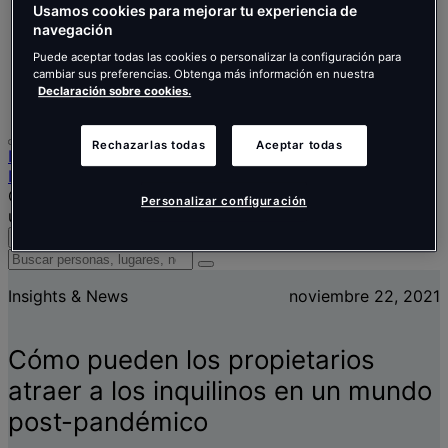
Nederlands
Usamos cookies para mejorar tu experiencia de
Español
navegación
Italiano
Português
Puede aceptar todas las cookies o personalizar la configuración para
cambiar sus preferencias. Obtenga más información en nuestra
Português
Declaración sobre cookies.
Polski
Rechazarlas todas
Aceptar todas
Inicio
Información y noticias
Cómo pueden los propietarios atraer a los inquilinos en
Personalizar configuración
un mundo post-pandémico
Buscar
Menú
Buscar
personas,
Insights & News
noviembre 22, 2021
lugares,
noticias
y
Cómo pueden los propietarios
opiniones
atraer a los inquilinos en un mundo
post-pandémico