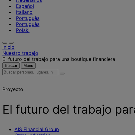
Nederlands
Español
Italiano
Português
Português
Polski
Inicio
Nuestro trabajo
El futuro del trabajo para una boutique financiera
Buscar
Menú
Buscar
personas,
lugares,
Proyecto
noticias
y
opiniones
El futuro del trabajo pa
AIS Financial Group