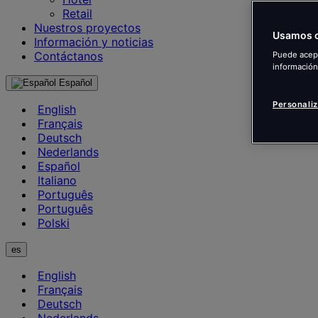
Retail
Nuestros proyectos
Usamos c
Información y noticias
Contáctanos
Puede acept
información
Español
Personaliz
English
Français
Deutsch
Nederlands
Español
Italiano
Português
Português
Polski
es
English
Français
Deutsch