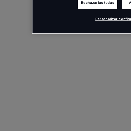
Rechazarlas todas
A
Personalizar config