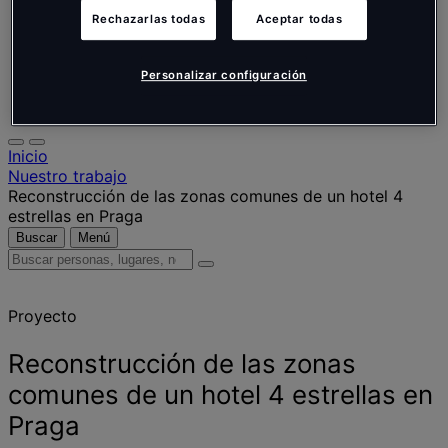
Nederlands
Español
Rechazarlas todas
Aceptar todas
Italiano
Português
Personalizar configuración
Português
Polski
Inicio
Nuestro trabajo
Reconstrucción de las zonas comunes de un hotel 4
estrellas en Praga
Buscar
Menú
Buscar
personas,
lugares,
Proyecto
noticias
y
opiniones
Reconstrucción de las zonas
comunes de un hotel 4 estrellas en
Praga