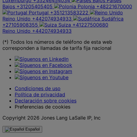
Luxemburgo
+35246454034
Países
Bajos
+31205405405
Polonia
+48221670000
Portugal
+351213583222
Reino Unido
+442074934933
Sudáfrica
+27105908355
Suiza
+41227500680
Reino Unido
+442074934933
(*) Todos los números de teléfono de esta web
corresponden a llamadas de tarifa fija nacional
Condiciones de uso
Política de privacidad
Declaración sobre cookies
Preferencias de cookies
Copyright 2026 Jones Lang LaSalle IP, Inc
Español