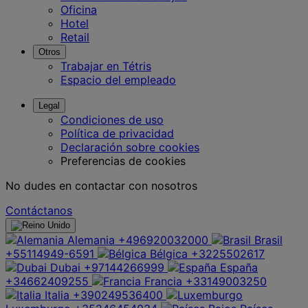
Oficina
Hotel
Retail
Otros
Trabajar en Tétris
Espacio del empleado
Legal
Condiciones de uso
Política de privacidad
Declaración sobre cookies
Preferencias de cookies
No dudes en contactar con nosotros
Contáctanos
Alemania
+496920032000
Brasil
+55114949-6591
Bélgica
+3225502617
Dubai
+97144266999
España
+34662409255
Francia
+33149003250
Italia
+390249536400