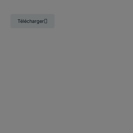
pour équiper vos collaborateurs à la
maison comme au bureau
Télécharger
Vous souhaitez en savoir plus sur le
bureau de demain ?
Découvrir