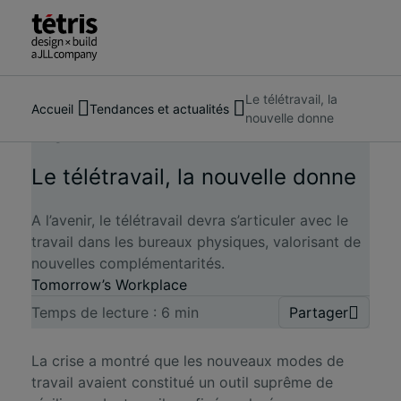
Le télétravail, la
Rechercher
À propos de nous
Accueil
Tendances et actualités
nouvelle donne
des
Services
Insights & News
18 June 2020
personnes,
Nos réalisations
des
Tendances et actualités
Le télétravail, la nouvelle donne
lieux,
Nous contacter
des
A l’avenir, le télétravail devra s’articuler avec le
actualités
travail dans les bureaux physiques, valorisant de
et
nouvelles complémentarités.
des
Tomorrow’s Workplace
informations
Temps de lecture :
6
min
Partager
La crise a montré que les nouveaux modes de
travail avaient constitué un outil suprême de