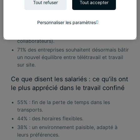
Tout refuser
Tout accepter
Avant le confinement : 23% des entreprises
avaient mis en place un télétravail régulier.
Personnaliser les paramètres
Post confinement : 66% envisagent de le
généraliser (davantage de jours et/ou de
collaborateurs).
71% des entreprises souhaitent désormais bâtir
un nouvel équilibre entre télétravail et travail
sur site.
Ce que disent les salariés : ce qu’ils ont
le plus apprécié dans le travail confiné
55% : fin de la perte de temps dans les
transports.
44% : des horaires flexibles.
38% : un environnement paisible, adapté à
leurs préférences.