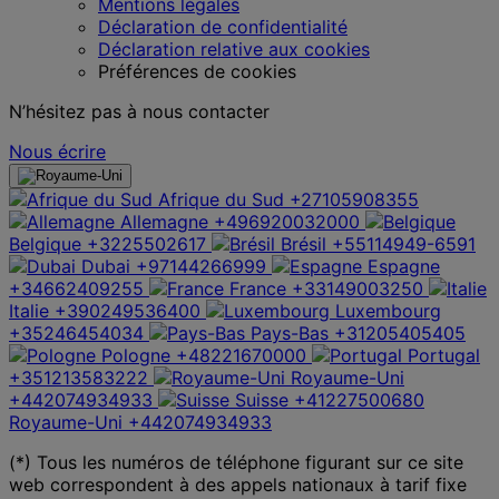
Mentions légales
Déclaration de confidentialité
Déclaration relative aux cookies
Préférences de cookies
N’hésitez pas à nous contacter
Nous écrire
Afrique du Sud
+27105908355
Allemagne
+496920032000
Belgique
+3225502617
Brésil
+55114949-6591
Dubai
+97144266999
Espagne
+34662409255
France
+33149003250
Italie
+390249536400
Luxembourg
+35246454034
Pays-Bas
+31205405405
Pologne
+48221670000
Portugal
+351213583222
Royaume-Uni
+442074934933
Suisse
+41227500680
Royaume-Uni
+442074934933
(*) Tous les numéros de téléphone figurant sur ce site
web correspondent à des appels nationaux à tarif fixe