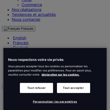
Commerce
Nos réalisations
Tendances et actualités
Nous contacter
Français
English
Français
Deutsch
Nederlands
Español
Nous respectons votre vie privée.
Italiano
Vous pouvez accepter tous les cookies ou personnaliser les
Português
paramètres pour modifier vos préférences. Pour en savoir plus,
Português
veuillez consulter notre
déclaration sur les cookies.
Polski
fr
Tout refuser
Tout accepter
English
Français
Personnaliser les paramètres
Deutsch