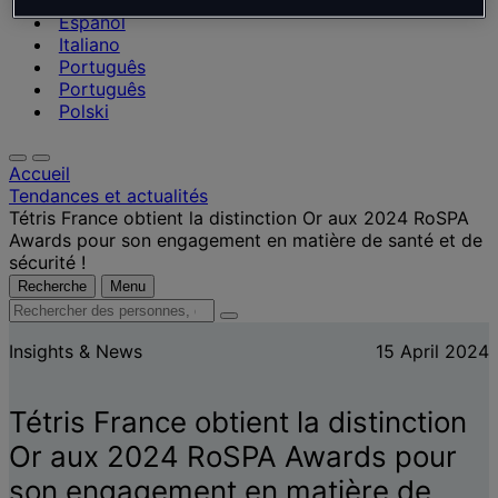
Nederlands
Español
Italiano
Português
Português
Polski
Accueil
Tendances et actualités
Tétris France obtient la distinction Or aux 2024 RoSPA
Awards pour son engagement en matière de santé et de
sécurité !
Recherche
Menu
Rechercher
des
Insights & News
15 April 2024
personnes,
des
lieux,
Tétris France obtient la distinction
des
actualités
Or aux 2024 RoSPA Awards pour
et
son engagement en matière de
des