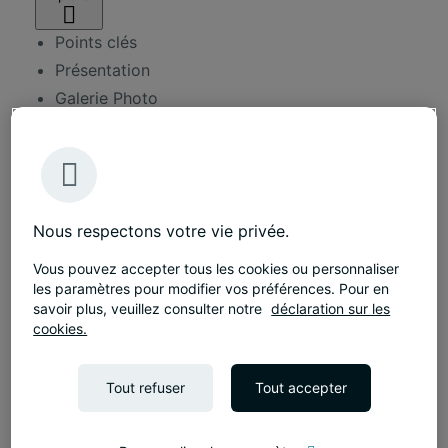
Points clés
Présentation
Galerie Photo
Autres réalisations
Taille
1500 m²
Durée
4 mois
Nous respectons votre vie privée.
Services
Vous pouvez accepter tous les cookies ou personnaliser
Conseil en aménagement
les paramètres pour modifier vos préférences. Pour en
savoir plus, veuillez consulter notre
déclaration sur les
Conception d'espaces
cookies.
Travaux d'aménagement
Tout refuser
Tout accepter
Présentation
Milwaukee (TTI Group) a confié à Tétris la