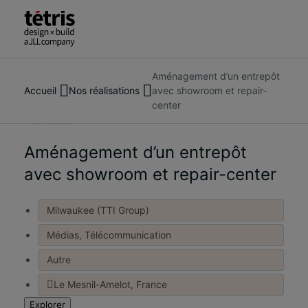
Aménagement d’un entrepôt
Rechercher
À propos de nous
Accueil
Nos réalisations
avec showroom et repair-
des
Services
center
personnes,
Nos réalisations
Réalisation
des
Tendances et actualités
lieux,
Aménagement d’un entrepôt
Nous contacter
des
avec showroom et repair-center
actualités
et
Milwaukee (TTI Group)
des
informations
Médias, Télécommunication
Autre
Le Mesnil-Amelot, France
Explorer