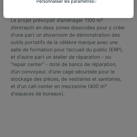
Personnaliser les paramètres
conception et la réalisation de son entrepôt au
Mesnil-Amelot (77).
Le projet prévoyait d’aménager 1100 m²
d’entrepôt en deux zones dissociées pour y créer
d'une part un showroom de démonstration des
outils portatifs de la célèbre marque avec une
salle de formation pour l’accueil du public (ERP),
et d'autre part un atelier de réparation - ou
"repair center" - doté de bancs de réparation,
d’un convoyeur, d'une cage sécurisée pour le
stockage des pièces, de vestiaires et sanitaires,
et d'un call-center en mezzanine (400 m²
d'espaces de bureaux).