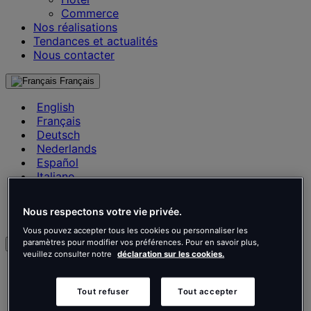
Commerce
Nos réalisations
Tendances et actualités
Nous contacter
Français
English
Français
Deutsch
Nederlands
Español
Italiano
Português
Português
Nous respectons votre vie privée.
Polski
Vous pouvez accepter tous les cookies ou personnaliser les
paramètres pour modifier vos préférences. Pour en savoir plus,
fr
veuillez consulter notre
déclaration sur les cookies.
English
Français
Tout refuser
Tout accepter
Deutsch