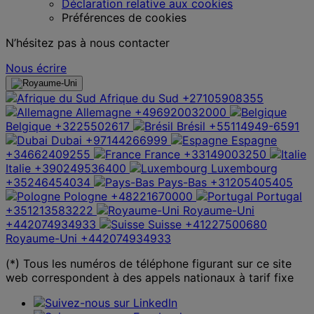
Déclaration relative aux cookies
Préférences de cookies
N’hésitez pas à nous contacter
Nous écrire
Afrique du Sud
+27105908355
Allemagne
+496920032000
Belgique
+3225502617
Brésil
+55114949-6591
Dubai
+97144266999
Espagne
+34662409255
France
+33149003250
Italie
+390249536400
Luxembourg
+35246454034
Pays-Bas
+31205405405
Pologne
+48221670000
Portugal
+351213583222
Royaume-Uni
+442074934933
Suisse
+41227500680
Royaume-Uni
+442074934933
(*) Tous les numéros de téléphone figurant sur ce site
web correspondent à des appels nationaux à tarif fixe