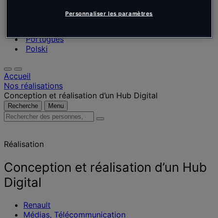
Nederlands
Español
Personnaliser les paramètres
Italiano
Português
Português
Polski
Accueil
Nos réalisations
Conception et réalisation d’un Hub Digital
Recherche
Menu
Rechercher
des
personnes,
Réalisation
des
lieux,
des
Conception et réalisation d’un Hub
actualités
Digital
et
des
informations
Renault
Médias, Télécommunication