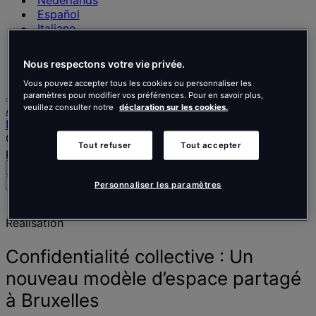
Nederlands
Español
Italiano
Português
Português
Nous respectons votre vie privée.
Polski
Vous pouvez accepter tous les cookies ou personnaliser les
paramètres pour modifier vos préférences. Pour en savoir plus,
veuillez consulter notre
déclaration sur les cookies.
Accueil
Nos réalisations
Confidentialité collective : Un nouveau modèle d’espace
Tout refuser
Tout accepter
partagé à Bruxelles
Recherche
Menu
Rechercher
Personnaliser les paramètres
des
personnes,
Réalisation
des
lieux,
des
Confidentialité collective : Un
actualités
nouveau modèle d’espace partagé
et
des
à Bruxelles
informations