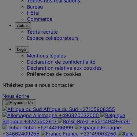
Toutes nos réalisations
Bureau
Hôtel
Commerce
Autres
Tétris recrute
Espace collaborateurs
Légal
Mentions légales
Déclaration de confidentialité
Déclaration relative aux cookies
Préférences de cookies
N’hésitez pas à nous contacter
Nous écrire
Afrique du Sud
+27105908355
Allemagne
+496920032000
Belgique
+3225502617
Brésil
+55114949-6591
Dubai
+97144266999
Espagne
+34662409255
France
+33149003250