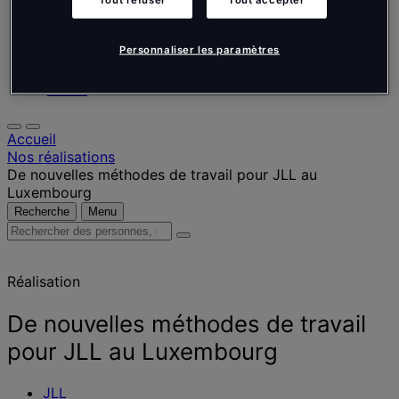
Nederlands
Español
Italiano
Personnaliser les paramètres
Português
Português
Polski
Accueil
Nos réalisations
De nouvelles méthodes de travail pour JLL au
Luxembourg
Recherche
Menu
Rechercher
des
personnes,
Réalisation
des
lieux,
des
De nouvelles méthodes de travail
actualités
pour JLL au Luxembourg
et
des
informations
JLL