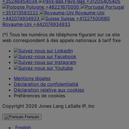
+35246454034
Pays-Bas
+31205405405
Pologne
+48221670000
Portugal
+351213583222
Royaume-Uni
+442074934933
Suisse
+41227500680
Royaume-Uni
+442074934933
(*) Tous les numéros de téléphone figurant sur ce site
web correspondent à des appels nationaux à tarif fixe
Mentions légales
Déclaration de confidentialité
Déclaration relative aux cookies
Préférences de cookies
Copyright 2026 Jones Lang LaSalle IP, Inc
Français
English