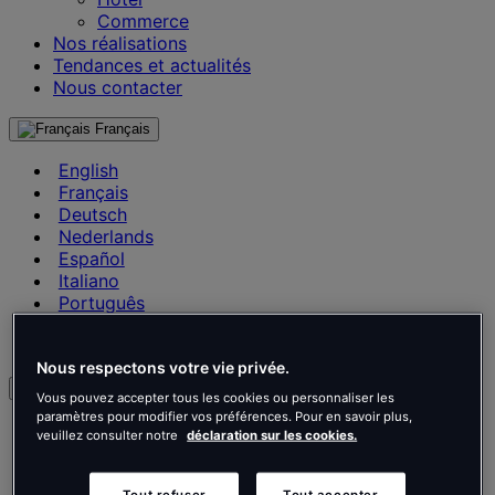
Commerce
Nos réalisations
Tendances et actualités
Nous contacter
Français
English
Français
Deutsch
Nederlands
Español
Italiano
Português
Português
Polski
Nous respectons votre vie privée.
fr
Vous pouvez accepter tous les cookies ou personnaliser les
paramètres pour modifier vos préférences. Pour en savoir plus,
English
veuillez consulter notre
déclaration sur les cookies.
Français
Deutsch
Tout refuser
Tout accepter