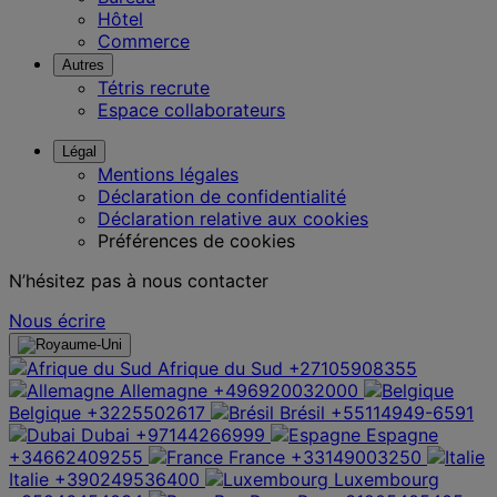
Hôtel
Commerce
Autres
Tétris recrute
Espace collaborateurs
Légal
Mentions légales
Déclaration de confidentialité
Déclaration relative aux cookies
Préférences de cookies
N’hésitez pas à nous contacter
Nous écrire
Afrique du Sud
+27105908355
Allemagne
+496920032000
Belgique
+3225502617
Brésil
+55114949-6591
Dubai
+97144266999
Espagne
+34662409255
France
+33149003250
Italie
+390249536400
Luxembourg