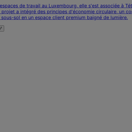
spaces de travail au Luxembourg, elle s'est associée à Tét
rojet a intégré des principes d'économie circulaire, un co
 sous-sol en un espace client premium baigné de lumière.
²