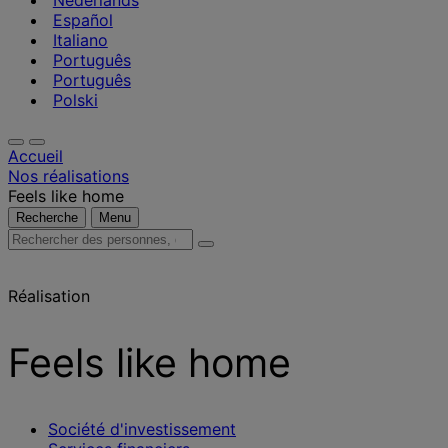
Nederlands
Español
Italiano
Português
Português
Polski
Accueil
Nos réalisations
Feels like home
Recherche
Menu
Rechercher
des
personnes,
Réalisation
des
lieux,
des
Feels like home
actualités
et
des
informations
Société d'investissement