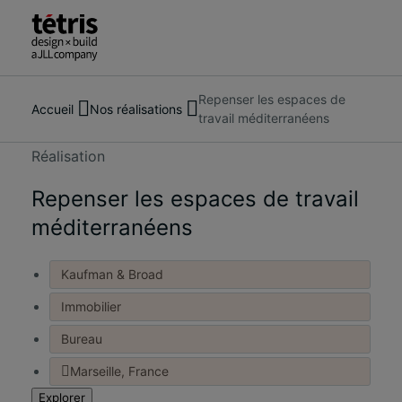
Repenser les espaces de
Rechercher
À propos de nous
Accueil
Nos réalisations
travail méditerranéens
des
Services
personnes,
Nos réalisations
Réalisation
des
Tendances et actualités
lieux,
Repenser les espaces de travail
Nous contacter
des
méditerranéens
actualités
et
Kaufman & Broad
des
informations
Immobilier
Bureau
Marseille, France
Explorer