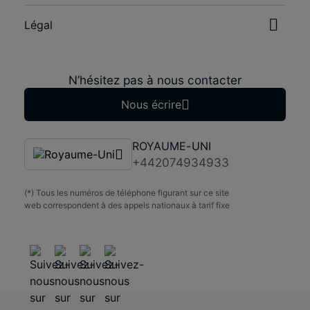
Légal
N’hésitez pas à nous contacter
Nous écrire
ROYAUME-UNI
+442074934933
(*) Tous les numéros de téléphone figurant sur ce site
web correspondent à des appels nationaux à tarif fixe