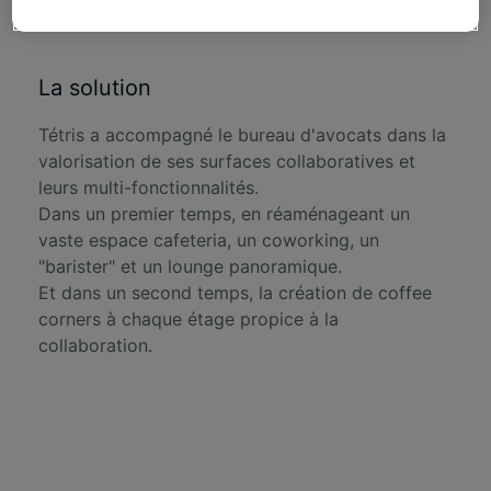
pandémie de COVID.
La solution
Tétris a accompagné le bureau d'avocats dans la
valorisation de ses surfaces collaboratives et
leurs multi-fonctionnalités.
Dans un premier temps, en réaménageant un
vaste espace cafeteria, un coworking, un
"barister" et un lounge panoramique.
Et dans un second temps, la création de coffee
corners à chaque étage propice à la
collaboration.