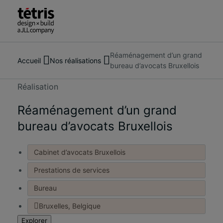
Réaménagement d’un grand
Rechercher
À propos de nous
Accueil
Nos réalisations
bureau d’avocats Bruxellois
des
Services
personnes,
Nos réalisations
Réalisation
des
Tendances et actualités
lieux,
Réaménagement d’un grand
Nous contacter
des
bureau d’avocats Bruxellois
actualités
et
Cabinet d’avocats Bruxellois
des
informations
Prestations de services
Bureau
Bruxelles, Belgique
Explorer