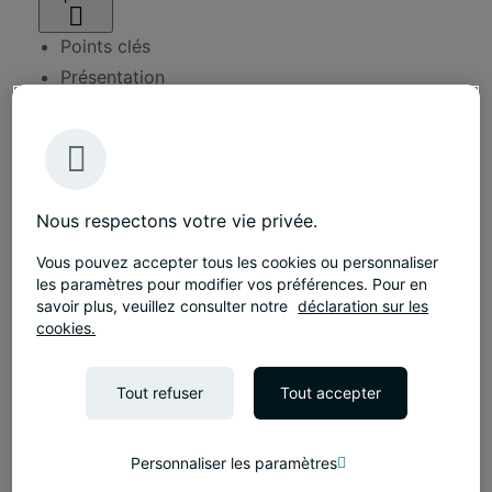
Points clés
Présentation
Galerie Photo
Autres réalisations
Taille
600 m²
Durée
Nous respectons votre vie privée.
6 mois
Vous pouvez accepter tous les cookies ou personnaliser
Services
les paramètres pour modifier vos préférences. Pour en
Conception d'espaces
savoir plus, veuillez consulter notre
déclaration sur les
cookies.
Travaux d'aménagement
Tout refuser
Tout accepter
Le défi
Ce bureau d'avocats a fait appel à Tétris afin de
Personnaliser les paramètres
faire revenir ses collaborateurs suite à la