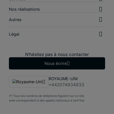
Nos réalisations
Autres
Légal
N’hésitez pas à nous contacter
Nous écrire
ROYAUME-UNI
+442074934933
(*) Tous les numéros de téléphone figurant sur ce site
web correspondent à des appels nationaux à tarif fixe