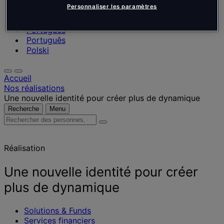
Nederlands
Personnaliser les paramètres
Español
Italiano
Português
Português
Polski
Accueil
Nos réalisations
Une nouvelle identité pour créer plus de dynamique
Recherche
Menu
Rechercher
des
personnes,
Réalisation
des
lieux,
des
Une nouvelle identité pour créer
actualités
plus de dynamique
et
des
informations
Solutions & Funds
Services financiers