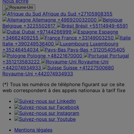
Nous écrire
Afrique du Sud
+27105908355
Allemagne
+496920032000
Belgique
+3225502617
Brésil
+55114949-6591
Dubai
+97144266999
Espagne
+34662409255
France
+33149003250
Italie
+390249536400
Luxembourg
+35246454034
Pays-Bas
+31205405405
Pologne
+48221670000
Portugal
+351213583222
Royaume-Uni
+442074934933
Suisse
+41227500680
Royaume-Uni
+442074934933
(*) Tous les numéros de téléphone figurant sur ce site
web correspondent à des appels nationaux à tarif fixe
Mentions légales