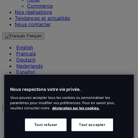
Commerce
Nos réalisations
Tendances et actualités
Nous contacter
Français
English
Français
Deutsch
Nederlands
Español
Italiano
Português
Nous respectons votre vie privée.
Português
Polski
Vous pouvez accepter tous les cookies ou personnaliser les
paramètres pour modifier vos préférences. Pour en savoir plus,
fr
veuillez consulter notre
déclaration sur les cookies.
English
Français
Tout refuser
Tout accepter
Deutsch