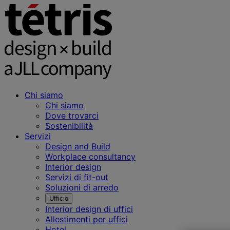
Chi siamo
Chi siamo
Dove trovarci
Sostenibilità
Servizi
Design and Build
Workplace consultancy
Interior design
Servizi di fit-out
Soluzioni di arredo
Ufficio
Interior design di uffici
Allestimenti per uffici
Hotel