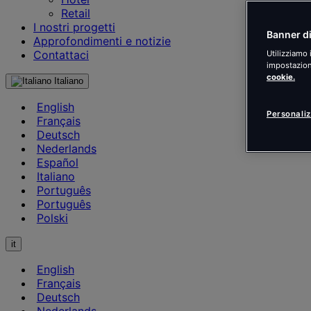
Retail
I nostri progetti
Banner di
Approfondimenti e notizie
Contattaci
Utilizziamo 
impostazioni
cookie.
Italiano
English
Personaliz
Français
Deutsch
Nederlands
Español
Italiano
Português
Português
Polski
it
English
Français
Deutsch