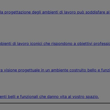
la progettazione degli ambienti di lavoro può soddisfare al 
bienti di lavoro iconici che rispondono a obiettivi professio
stra visione progettuale in un ambiente costruito bello e funz
enti belli e funzionali che danno vita al vostro spazio.