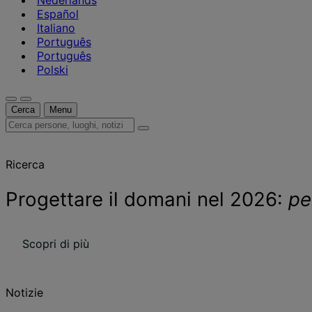
Nederlands
Español
Italiano
Português
Português
Polski
Cerca
Menu
Cerca
persone,
luoghi,
Ricerca
notizie
e
approfondimenti
Progettare il domani nel 2026:
pe
Scopri di più
Notizie