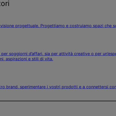
ori
ra visione progettuale. Progettiamo e costruiamo spazi che sod
er soggiorni d’affari, sia per attività creative o per un’esp
 aspirazioni e stili di vita.
ostro brand, sperimentare i vostri prodotti e a connettersi co