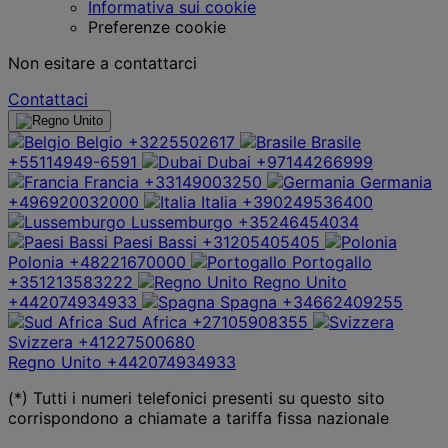
Informativa sui cookie
Preferenze cookie
Non esitare a contattarci
Contattaci
Belgio
+3225502617
Brasile
+55114949-6591
Dubai
+97144266999
Francia
+33149003250
Germania
+496920032000
Italia
+390249536400
Lussemburgo
+35246454034
Paesi Bassi
+31205405405
Polonia
+48221670000
Portogallo
+351213583222
Regno Unito
+442074934933
Spagna
+34662409255
Sud Africa
+27105908355
Svizzera
+41227500680
Regno Unito
+442074934933
(*) Tutti i numeri telefonici presenti su questo sito
corrispondono a chiamate a tariffa fissa nazionale