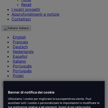
Retail
I nostri progetti
Approfondimenti e notizie
Contattaci
Italiano
English
Français
Deutsch
Nederlands
Español
Italiano
Português
Português
Polski
it
Banner di notifica dei cookie
English
Français
Utilizziamo i cookie per migliorare la tua esperienza utente. Puoi
Deutsch
accettare tutti i cookie o personalizzare le impostazioni e modificare le
tue preferenze relative a tali elementi. Scopri di più nella nostra