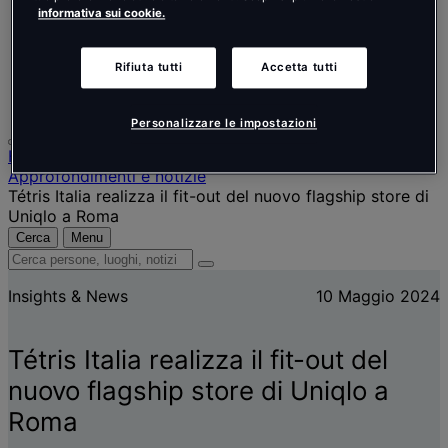
Nederlands
informativa sui cookie.
Español
Italiano
Português
Rifiuta tutti
Accetta tutti
Português
Polski
Personalizzare le impostazioni
Home
Approfondimenti e notizie
Tétris Italia realizza il fit-out del nuovo flagship store di
Uniqlo a Roma
Cerca
Menu
Cerca
persone,
Insights & News
10 Maggio 2024
luoghi,
notizie
e
Tétris Italia realizza il fit-out del
approfondimenti
nuovo flagship store di Uniqlo a
Roma