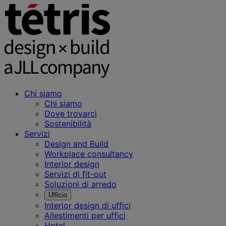
Chi siamo
Chi siamo
Dove trovarci
Sostenibilità
Servizi
Design and Build
Workplace consultancy
Interior design
Servizi di fit-out
Soluzioni di arredo
Ufficio
Interior design di uffici
Allestimenti per uffici
Hotel