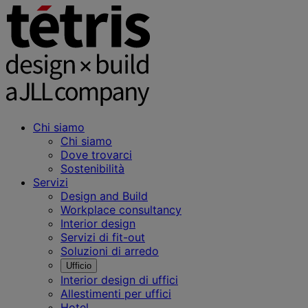
Chi siamo
Chi siamo
Dove trovarci
Sostenibilità
Servizi
Design and Build
Workplace consultancy
Interior design
Servizi di fit-out
Soluzioni di arredo
Ufficio
Interior design di uffici
Allestimenti per uffici
Hotel