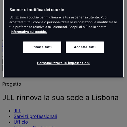
Nederlands
Español
Banner di notifica dei cookie
Italiano
Português
Utilizziamo i cookie per migliorare la tua esperienza utente. Puoi
Português
accettare tutti i cookie o personalizzare le impostazioni e modificare le
tue preferenze relative a tali elementi. Scopri di più nella nostra
Polski
informativa sui cookie.
Home
Rifiuta tutti
Accetta tutti
I nostri progetti
JLL rinnova la sua sede a Lisbona
Cerca
Menu
Personalizzare le impostazioni
Cerca
persone,
luoghi,
Progetto
notizie
e
approfondimenti
JLL rinnova la sua sede a Lisbona
JLL
Servizi professionali
Ufficio