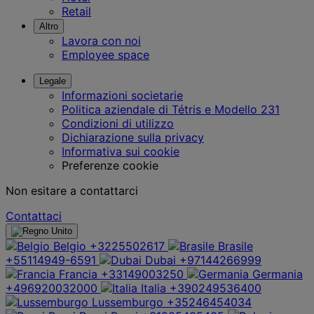
Retail
Altro
Lavora con noi
Employee space
Legale
Informazioni societarie
Politica aziendale di Tétris e Modello 231
Condizioni di utilizzo
Dichiarazione sulla privacy
Informativa sui cookie
Preferenze cookie
Non esitare a contattarci
Contattaci
Belgio
+3225502617
Brasile
+55114949-6591
Dubai
+97144266999
Francia
+33149003250
Germania
+496920032000
Italia
+390249536400
Lussemburgo
+35246454034