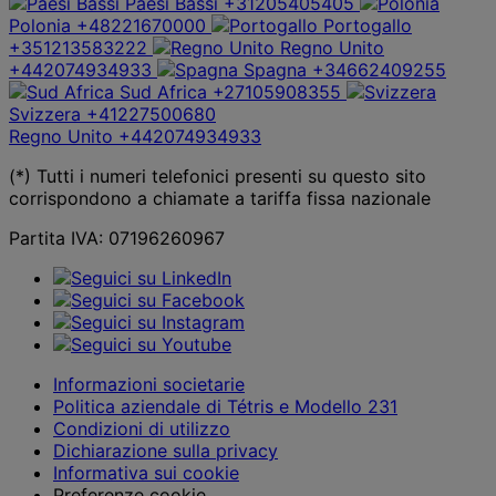
Paesi Bassi
+31205405405
Polonia
+48221670000
Portogallo
+351213583222
Regno Unito
+442074934933
Spagna
+34662409255
Sud Africa
+27105908355
Svizzera
+41227500680
Regno Unito
+442074934933
(*) Tutti i numeri telefonici presenti su questo sito
corrispondono a chiamate a tariffa fissa nazionale
Partita IVA: 07196260967
Informazioni societarie
Politica aziendale di Tétris e Modello 231
Condizioni di utilizzo
Dichiarazione sulla privacy
Informativa sui cookie
Preferenze cookie