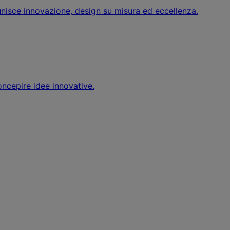
unisce innovazione, design su misura ed eccellenza.
oncepire idee innovative.