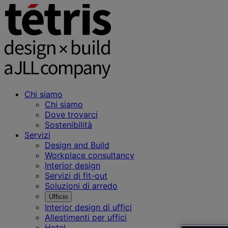
Chi siamo
Chi siamo
Dove trovarci
Sostenibilità
Servizi
Design and Build
Workplace consultancy
Interior design
Servizi di fit-out
Soluzioni di arredo
Ufficio
Interior design di uffici
Allestimenti per uffici
Hotel