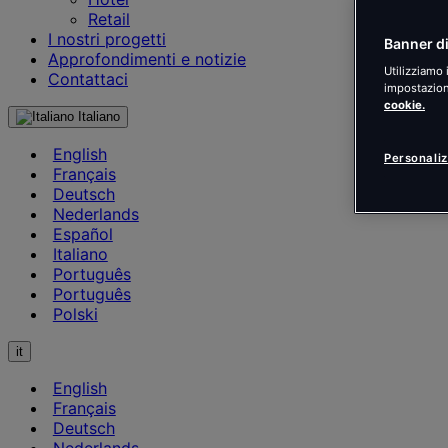
Retail
I nostri progetti
Banner di
Approfondimenti e notizie
Utilizziamo 
Contattaci
impostazioni
cookie.
Italiano
English
Personaliz
Français
Deutsch
Nederlands
Español
Italiano
Português
Português
Polski
it
English
Français
Deutsch