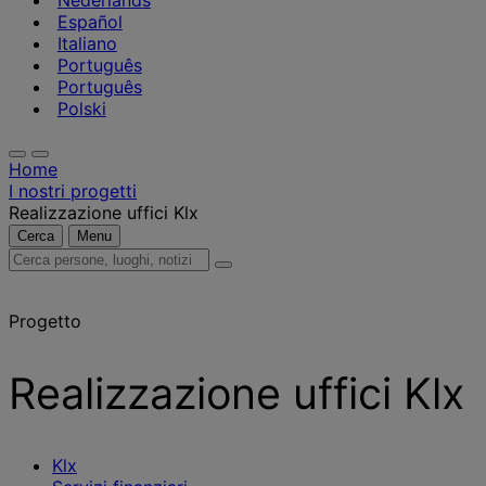
Nederlands
Español
Italiano
Português
Português
Polski
Home
I nostri progetti
Realizzazione uffici Klx
Cerca
Menu
Cerca
persone,
luoghi,
Progetto
notizie
e
approfondimenti
Realizzazione uffici Klx
Klx