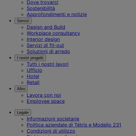
Dove trovarci
Sostenibilità
Approfondimenti e notizie
Servizi
Design and Build
Workplace consultancy
Interior design
Servizi di fit-out
Soluzioni di arredo
I nostri progetti
Tutti i nostri lavori
Ufficio
Hotel
Retail
Altro
Lavora con noi
Employee space
Legale
Informazioni societarie
Politica aziendale di Tétris e Modello 231
Condizioni di utilizzo