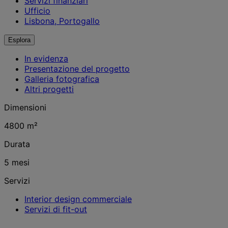
Servizi finanziari
Ufficio
Lisbona, Portogallo
Esplora
In evidenza
Presentazione del progetto
Galleria fotografica
Altri progetti
Dimensioni
4800 m²
Durata
5 mesi
Servizi
Interior design commerciale
Servizi di fit-out