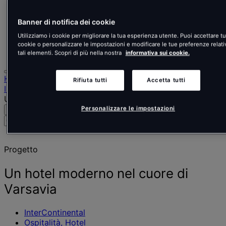
Nederlands
Español
Italiano
Banner di notifica dei cookie
Português
Utilizziamo i cookie per migliorare la tua esperienza utente. Puoi accettare tut
Português
cookie o personalizzare le impostazioni e modificare le tue preferenze relati
Polski
tali elementi. Scopri di più nella nostra
informativa sui cookie.
Home
Rifiuta tutti
Accetta tutti
I nostri progetti
Un hotel moderno nel cuore di Varsavia
Personalizzare le impostazioni
Cerca
Menu
Cerca
persone,
luoghi,
Progetto
notizie
e
approfondimenti
Un hotel moderno nel cuore di
Varsavia
InterContinental
Ospitalità, Hotel