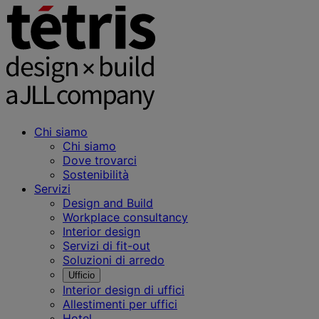
Chi siamo
Chi siamo
Dove trovarci
Sostenibilità
Servizi
Design and Build
Workplace consultancy
Interior design
Servizi di fit-out
Soluzioni di arredo
Ufficio
Interior design di uffici
Allestimenti per uffici
Hotel