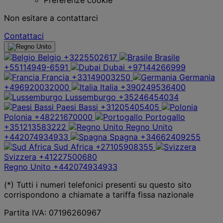
Non esitare a contattarci
Contattaci
Belgio
+3225502617
Brasile
+55114949-6591
Dubai
+97144266999
Francia
+33149003250
Germania
+496920032000
Italia
+390249536400
Lussemburgo
+35246454034
Paesi Bassi
+31205405405
Polonia
+48221670000
Portogallo
+351213583222
Regno Unito
+442074934933
Spagna
+34662409255
Sud Africa
+27105908355
Svizzera
+41227500680
Regno Unito
+442074934933
(*) Tutti i numeri telefonici presenti su questo sito
corrispondono a chiamate a tariffa fissa nazionale
Partita IVA: 07196260967