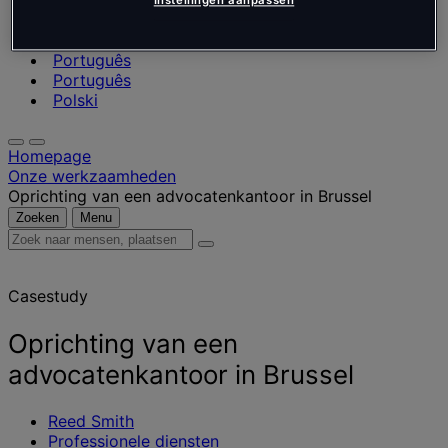
Nederlands
Instellingen aanpassen
Español
Italiano
Português
Português
Polski
Homepage
Onze werkzaamheden
Oprichting van een advocatenkantoor in Brussel
Zoeken
Menu
Zoek
naar
mensen,
Casestudy
plaatsen,
nieuws
en
Oprichting van een
inzichten
advocatenkantoor in Brussel
Reed Smith
Professionele diensten