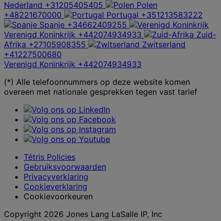
Nederland
+31205405405
Polen
+48221670000
Portugal
+351213583222
Spanje
+34662409255
Verenigd Koninkrijk
+442074934933
Zuid-
Afrika
+27105908355
Zwitserland
+41227500680
Verenigd Koninkrijk
+442074934933
(*) Alle telefoonnummers op deze website komen
overeen met nationale gesprekken tegen vast tarief
Tétris Policies
Gebruiksvoorwaarden
Privacyverklaring
Cookieverklaring
Cookievoorkeuren
Copyright 2026 Jones Lang LaSalle IP, Inc