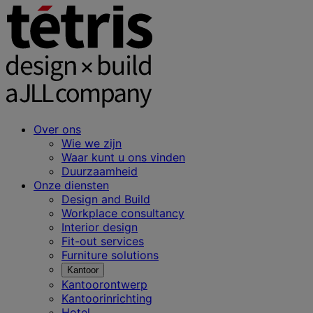
Over ons
Wie we zijn
Waar kunt u ons vinden
Duurzaamheid
Onze diensten
Design and Build
Workplace consultancy
Interior design
Fit-out services
Furniture solutions
Kantoor
Kantoorontwerp
Kantoorinrichting
Hotel