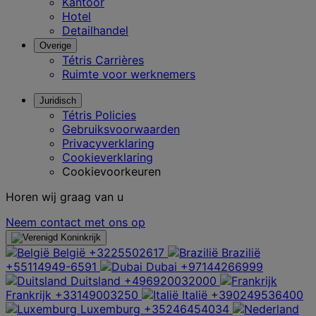
Kantoor
Hotel
Detailhandel
Overige
Tétris Carrières
Ruimte voor werknemers
Juridisch
Tétris Policies
Gebruiksvoorwaarden
Privacyverklaring
Cookieverklaring
Cookievoorkeuren
Horen wij graag van u
Neem contact met ons op
België
+3225502617
Brazilië
+55114949-6591
Dubai
+97144266999
Duitsland
+496920032000
Frankrijk
+33149003250
Italië
+390249536400
Luxemburg
+35246454034