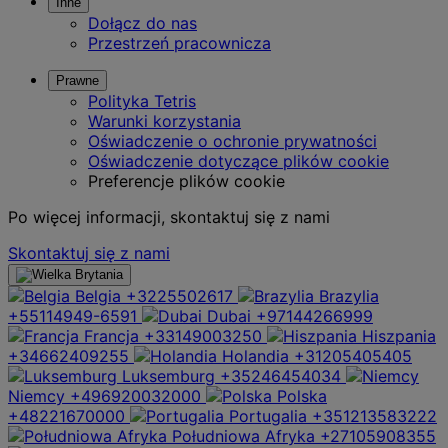
Inne
Dołącz do nas
Przestrzeń pracownicza
Prawne
Polityka Tetris
Warunki korzystania
Oświadczenie o ochronie prywatności
Oświadczenie dotyczące plików cookie
Preferencje plików cookie
Po więcej informacji, skontaktuj się z nami
Skontaktuj się z nami
Belgia
+3225502617
Brazylia
+55114949-6591
Dubai
+97144266999
Francja
+33149003250
Hiszpania
+34662409255
Holandia
+31205405405
Luksemburg
+35246454034
Niemcy
+496920032000
Polska
+48221670000
Portugalia
+351213583222
Południowa Afryka
+27105908355