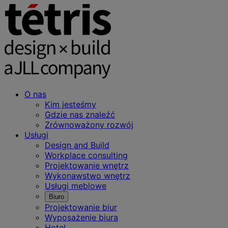
O nas
Kim jesteśmy
Gdzie nas znaleźć
Zrównoważony rozwój
Usługi
Design and Build
Workplace consulting
Projektowanie wnętrz
Wykonawstwo wnętrz
Usługi meblowe
Biuro
Projektowanie biur
Wyposażenie biura
Hotel