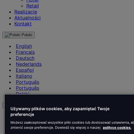
Retail
Realizacje
Aktualności
Kontakt
Polski
English
Français
Deutsch
Nederlands
Español
Italiano
Português
Português
Polski
pl
Używamy plików cookies, aby zapamiętać Twoje
preferencje
English
Français
Możesz zaakceptować wszystkie pliki cookies lub dostosować ustawienia, a
Deutsch
zmienić swoje preferencje. Dowiedź się więcej o naszej
polityce cookies.