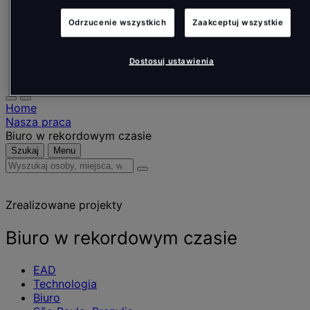
Nederlands
Español
Odrzucenie wszystkich
Zaakceptuj wszystkie
Italiano
Português
Português
Dostosuj ustawienia
Polski
Home
Nasza praca
Biuro w rekordowym czasie
Szukaj
Menu
Wyszukaj
osoby,
miejsca,
Zrealizowane projekty
wiadomości
i
informacje
Biuro w rekordowym czasie
EAD
Technologia
Biuro