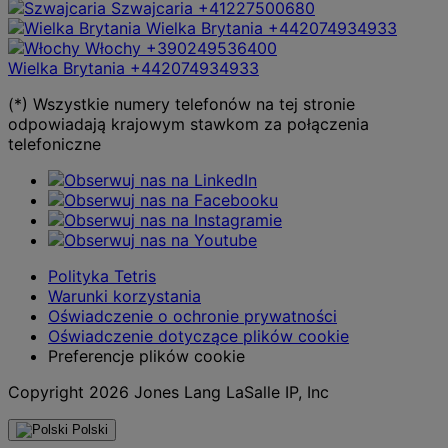
Szwajcaria
+41227500680
Wielka Brytania
+442074934933
Włochy
+390249536400
Wielka Brytania
+442074934933
(*) Wszystkie numery telefonów na tej stronie
odpowiadają krajowym stawkom za połączenia
telefoniczne
Polityka Tetris
Warunki korzystania
Oświadczenie o ochronie prywatności
Oświadczenie dotyczące plików cookie
Preferencje plików cookie
Copyright 2026 Jones Lang LaSalle IP, Inc
Polski