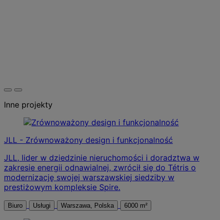
Inne projekty
JLL - Zrównoważony design i funkcjonalność
JLL, lider w dziedzinie nieruchomości i doradztwa w
zakresie energii odnawialnej, zwrócił się do Tétris o
modernizację swojej warszawskiej siedziby w
prestiżowym kompleksie Spire.
Biuro
Usługi
Warszawa, Polska
6000 m²