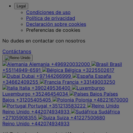
Legal
Condiciones de uso
Política de privacidad
Declaración sobre cookies
Preferencias de cookies
No dudes en contactar con nosotros
Contáctanos
Alemania
+496920032000
Brasil
+55114949-6591
Bélgica
+3225502617
Dubai
+97144266999
España
+34662409255
Francia
+33149003250
Italia
+390249536400
Luxemburgo
+35246454034
Países
Bajos
+31205405405
Polonia
+48221670000
Portugal
+351213583222
Reino Unido
+442074934933
Sudáfrica
+27105908355
Suiza
+41227500680
Reino Unido
+442074934933