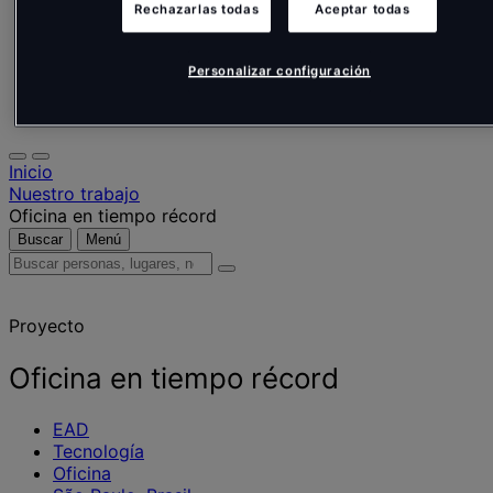
Nederlands
Rechazarlas todas
Aceptar todas
Español
Italiano
Português
Personalizar configuración
Português
Polski
Inicio
Nuestro trabajo
Oficina en tiempo récord
Buscar
Menú
Buscar
personas,
lugares,
Proyecto
noticias
y
opiniones
Oficina en tiempo récord
EAD
Tecnología
Oficina