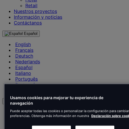
Retail
Nuestros proyectos
Información y noticias
Contáctanos
Español
English
Français
Deutsch
Nederlands
Español
Italiano
Português
Português
Polski
Usamos cookies para mejorar tu experiencia de
es
navegación
English
Puede aceptar todas las cookies o personalizar la configuración para cambiar
preferencias. Obtenga más información en nuestra
Declaración sobre cook
Français
Deutsch