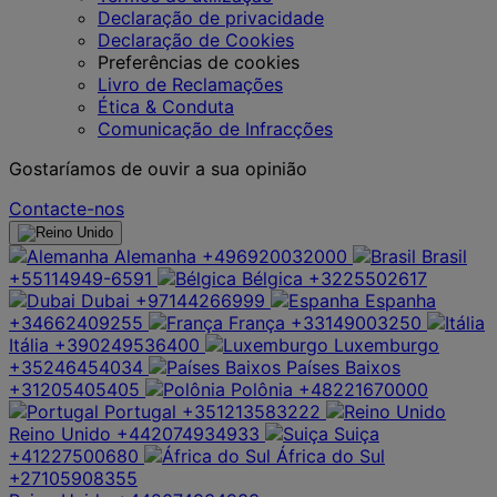
Declaração de privacidade
Declaração de Cookies
Preferências de cookies
Livro de Reclamações
Ética & Conduta
Comunicação de Infracções
Gostaríamos de ouvir a sua opinião
Contacte-nos
Alemanha
+496920032000
Brasil
+55114949-6591
Bélgica
+3225502617
Dubai
+97144266999
Espanha
+34662409255
França
+33149003250
Itália
+390249536400
Luxemburgo
+35246454034
Países Baixos
+31205405405
Polônia
+48221670000
Portugal
+351213583222
Reino Unido
+442074934933
Suiça
+41227500680
África do Sul
+27105908355