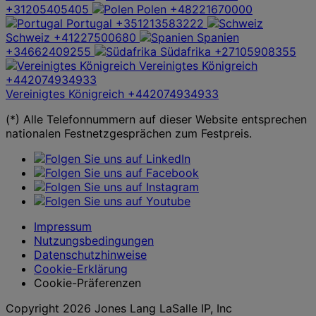
+31205405405
Polen
+48221670000
Portugal
+351213583222
Schweiz
+41227500680
Spanien
+34662409255
Südafrika
+27105908355
Vereinigtes Königreich
+442074934933
Vereinigtes Königreich
+442074934933
(*) Alle Telefonnummern auf dieser Website entsprechen
nationalen Festnetzgesprächen zum Festpreis.
Impressum
Nutzungsbedingungen
Datenschutzhinweise
Cookie-Erklärung
Cookie-Präferenzen
Copyright 2026 Jones Lang LaSalle IP, Inc