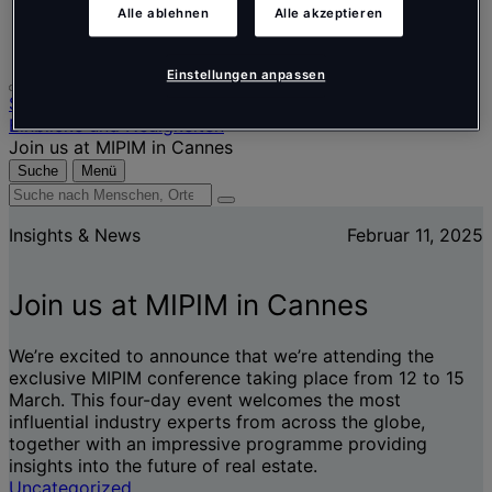
Alle ablehnen
Alle akzeptieren
Português
Polski
Einstellungen anpassen
Startseite
Einblicke und Neuigkeiten
Join us at MIPIM in Cannes
Suche
Menü
Suche
nach
Insights & News
Februar 11, 2025
Menschen,
Orten,
Nachrichten
Join us at MIPIM in Cannes
und
Erkenntnissen
We’re excited to announce that we’re attending the
exclusive MIPIM conference taking place from 12 to 15
March. This four-day event welcomes the most
influential industry experts from across the globe,
together with an impressive programme providing
insights into the future of real estate.
Uncategorized