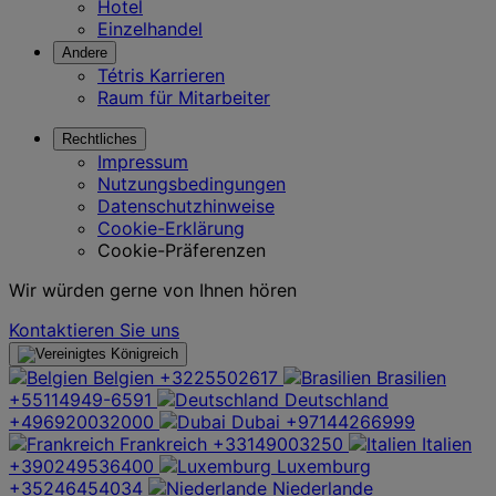
Hotel
Einzelhandel
Andere
Tétris Karrieren
Raum für Mitarbeiter
Rechtliches
Impressum
Nutzungsbedingungen
Datenschutzhinweise
Cookie-Erklärung
Cookie-Präferenzen
Wir würden gerne von Ihnen hören
Kontaktieren Sie uns
Belgien
+3225502617
Brasilien
+55114949-6591
Deutschland
+496920032000
Dubai
+97144266999
Frankreich
+33149003250
Italien
+390249536400
Luxemburg
+35246454034
Niederlande