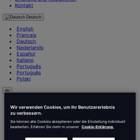
Kontakt
Deutsch
English
Français
Deutsch
Nederlands
Español
Italiano
Português
Português
Polski
de
English
Wir verwenden Cookies, um Ihr Benutzererlebnis
Français
zu verbessern.
Deutsch
Nederlands
Sie können alle Cookies akzeptieren oder die Einstellung individuell
Español
bearbeiten. Erfahren Sie mehr in unserer
Cookie-Erklärung.
Italiano
Português