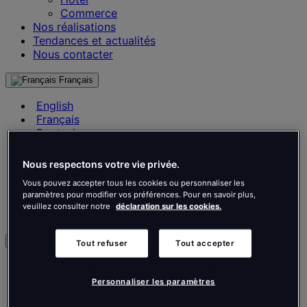
Commerce
Nos réalisations
Tendances et actualités
Nous contacter
Français
English
Français
Deutsch
Nederlands
Español
Nous respectons votre vie privée.
Italiano
Vous pouvez accepter tous les cookies ou personnaliser les
Português
paramètres pour modifier vos préférences. Pour en savoir plus,
Português
veuillez consulter notre
déclaration sur les cookies.
Polski
fr
Tout refuser
Tout accepter
English
Français
Personnaliser les paramètres
Deutsch