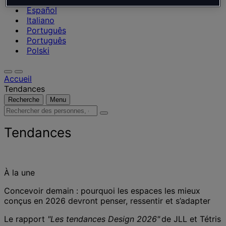
Nederlands
Español
Italiano
Português
Português
Polski
Accueil
Tendances
Recherche
Menu
Rechercher
des
personnes,
Tendances
des
lieux,
des
actualités
À la une
et
des
Concevoir demain : pourquoi les espaces les mieux
informations
conçus en 2026 devront penser, ressentir et s’adapter
Le rapport
"Les tendances Design 2026"
de JLL et Tétris