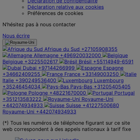
Déclaration de confidentialité
Déclaration relative aux cookies
Préférences de cookies
N’hésitez pas à nous contacter
Nous écrire
Afrique du Sud
+27105908355
Allemagne
+496920032000
Belgique
+3225502617
Brésil
+55114949-6591
Dubai
+97144266999
Espagne
+34662409255
France
+33149003250
Italie
+390249536400
Luxembourg
+35246454034
Pays-Bas
+31205405405
Pologne
+48221670000
Portugal
+351213583222
Royaume-Uni
+442074934933
Suisse
+41227500680
Royaume-Uni
+442074934933
(*) Tous les numéros de téléphone figurant sur ce site
web correspondent à des appels nationaux à tarif fixe