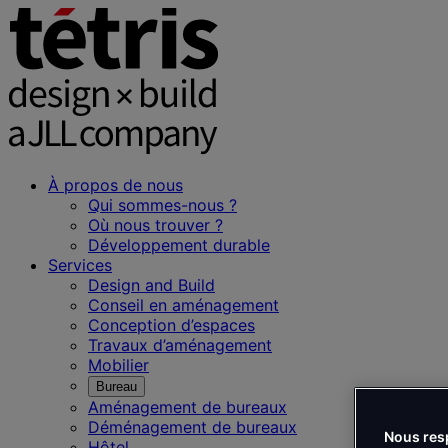
À propos de nous
Qui sommes-nous ?
Où nous trouver ?
Développement durable
Services
Design and Build
Conseil en aménagement
Conception d’espaces
Travaux d’aménagement
Mobilier
Bureau
Aménagement de bureaux
Déménagement de bureaux
Nous resp
Hôtel