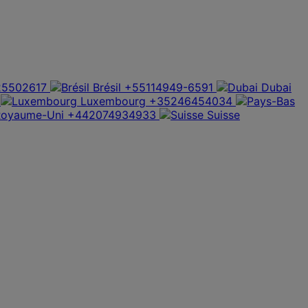
5502617
Brésil
+55114949-6591
Dubai
Luxembourg
+35246454034
Royaume-Uni
+442074934933
Suisse