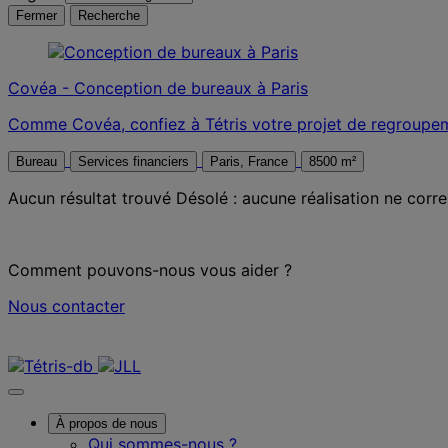
Fermer
Recherche
Covéa - Conception de bureaux à Paris
Comme Covéa, confiez à Tétris votre projet de regroupem
Bureau
Services financiers
Paris, France
8500 m²
Aucun résultat trouvé
Désolé : aucune réalisation ne corre
Comment pouvons-nous vous aider ?
Nous contacter
Nous contacter
À propos de nous
Qui sommes-nous ?