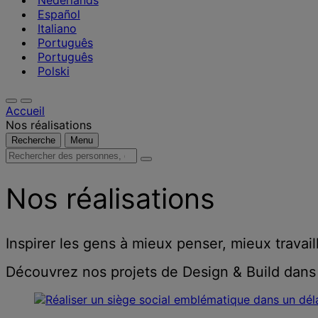
Nederlands
Español
Italiano
Português
Português
Polski
Accueil
Nos réalisations
Recherche
Menu
Rechercher
des
personnes,
Nos réalisations
des
lieux,
des
actualités
Inspirer les gens à mieux penser, mieux travail
et
des
Découvrez nos projets de Design & Build dans
informations