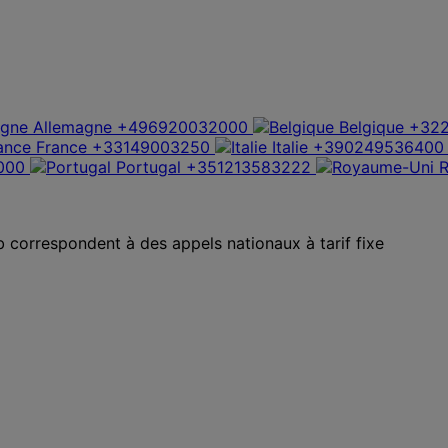
Allemagne
+496920032000
Belgique
+322
France
+33149003250
Italie
+390249536400
000
Portugal
+351213583222
b correspondent à des appels nationaux à tarif fixe