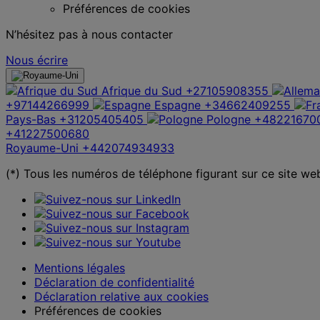
Préférences de cookies
N’hésitez pas à nous contacter
Nous écrire
Afrique du Sud
+27105908355
+97144266999
Espagne
+34662409255
Pays-Bas
+31205405405
Pologne
+48221670
+41227500680
Royaume-Uni
+442074934933
(*) Tous les numéros de téléphone figurant sur ce site we
Mentions légales
Déclaration de confidentialité
Déclaration relative aux cookies
Préférences de cookies