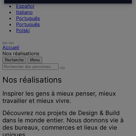
Nederlands
Español
Italiano
Português
Português
Polski
Accueil
Nos réalisations
Recherche
Menu
Rechercher
des
personnes,
Nos réalisations
des
lieux,
Inspirer les gens à mieux penser, mieux
des
travailler et mieux vivre.
actualités
et
Découvrez nos projets de Design & Build
des
dans le monde entier. Nous donnons vie à
informations
des bureaux, commerces et lieux de vie
uniques.