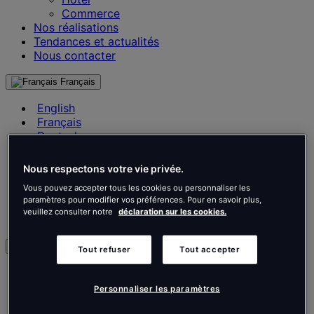
Commerce
Nos réalisations
Tendances et actualités
Nous contacter
Français
English
Français
Deutsch
Nederlands
Español
Nous respectons votre vie privée.
Italiano
Vous pouvez accepter tous les cookies ou personnaliser les
Português
paramètres pour modifier vos préférences. Pour en savoir plus,
Português
veuillez consulter notre
déclaration sur les cookies.
Polski
fr
Tout refuser
Tout accepter
English
Français
Personnaliser les paramètres
Deutsch