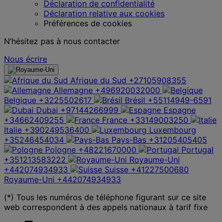
Déclaration de confidentialité
Déclaration relative aux cookies
Préférences de cookies
N’hésitez pas à nous contacter
Nous écrire
Afrique du Sud
+27105908355
Allemagne
+496920032000
Belgique
+3225502617
Brésil
+55114949-6591
Dubai
+97144266999
Espagne
+34662409255
France
+33149003250
Italie
+390249536400
Luxembourg
+35246454034
Pays-Bas
+31205405405
Pologne
+48221670000
Portugal
+351213583222
Royaume-Uni
+442074934933
Suisse
+41227500680
Royaume-Uni
+442074934933
(*) Tous les numéros de téléphone figurant sur ce site
web correspondent à des appels nationaux à tarif fixe