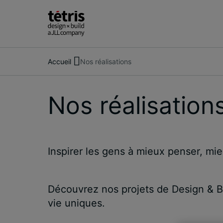
Accueil
Nos réalisations
Rechercher
des
Nos réalisation
personnes,
des
lieux,
des
Inspirer les gens à mieux penser, mieu
actualités
et
des
Découvrez nos projets de Design & B
informations
vie uniques.