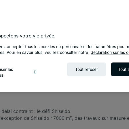
pectons votre vie privée.
ez accepter tous les cookies ou personnaliser les paramètres pour m
es. Pour en savoir plus, veuillez consulter notre
déclaration sur les c
iser les
Tout refuser
Tout 
es
élai contraint : le défi Shiseido
xception de Shiseido : 7000 m², des travaux sur mesure et