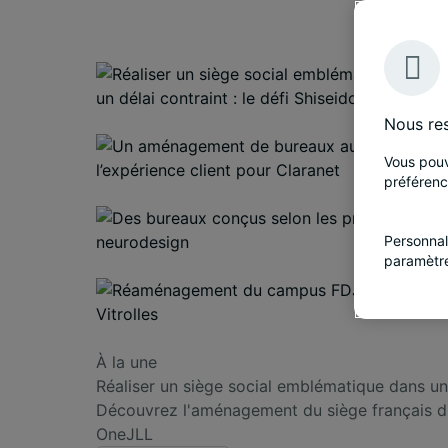
Nous res
Vous pouv
préférenc
Personnal
paramètr
À la une
Réaliser un siège social emblématique dans un d
Découvrez l'aménagement du siège français d'e
OneJLL