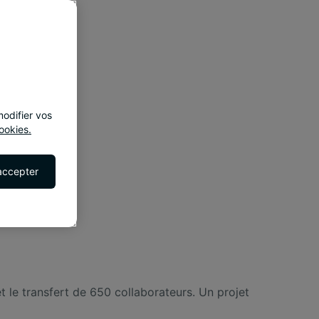
odifier vos
ookies.
accepter
 le transfert de 650 collaborateurs. Un projet